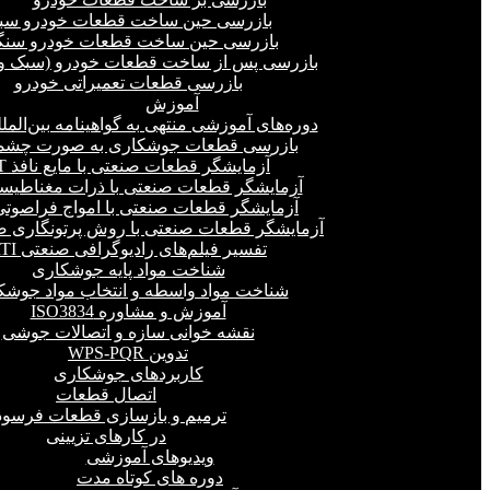
بازرسی حین ساخت قطعات خودرو سب
بازرسی حین ساخت قطعات خودرو سنگ
بازرسی پس از ساخت قطعات خودرو (سبک و 
بازرسی قطعات تعمیراتی خودرو
آموزش
دوره‌های آموزشی منتهی به گواهینامه بین‌المل
بازرسی قطعات جوشکاری به صورت چشمی
آزمایشگر قطعات صنعتی با مایع نافذ PT
آزمایشگر قطعات صنعتی با ذرات مغناطیسی 
آزمایشگر قطعات صنعتی با امواج فراصوتی(UT
آزمایشگر قطعات صنعتی با روش پرتونگاری صنع
تفسیر فیلم‌های رادیوگرافی صنعتی RTI
شناخت مواد پایه جوشکاری
شناخت مواد واسطه و انتخاب مواد جوشک
آموزش و مشاوره ISO3834
نقشه خوانی سازه و اتصالات جوشی
تدوین WPS-PQR
کاربردهای جوشکاری
اتصال قطعات
ترمیم و بازسازی قطعات فرسود
در کارهای تزیینی
ویدیوهای آموزشی
دوره های کوتاه مدت