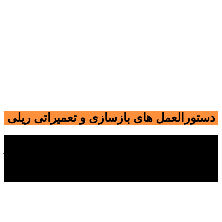
دستورالعمل های بازسازی و تعمیراتی ریلی
ساخت تجهیزات ریلی مستلزم رعایت استانداردها و مقررات حین
ساخت می‌باشد.شرکت‌های ساخت تجهیزات حمل و نقل ریلی باید از
تجهیزات،پرسنل،فضا و دیگر نیازهای مناسب و به‌روز برخوردار
باشد. نظارت و بازرسی در این بخش نیز از حساسیت خاصی
برخوردار است.