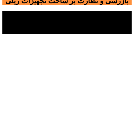
بازرسی و نظارت بر ساخت تجهیزات ریلی
تجهیزات ریلی از قبیل واگن سازی-لوکوموتیو سازی-واگن‌های باری
و غیره از صنایع مادر محسوب می‌شوند و دارای اهمیت ویژه
می‌باشند.لذا کنترل و بازرسی این تجهیزات در حین ساخت باید به
صورت دقیق و با استفاده از پرسنل ماهر و توانمند صورت پذیرد.