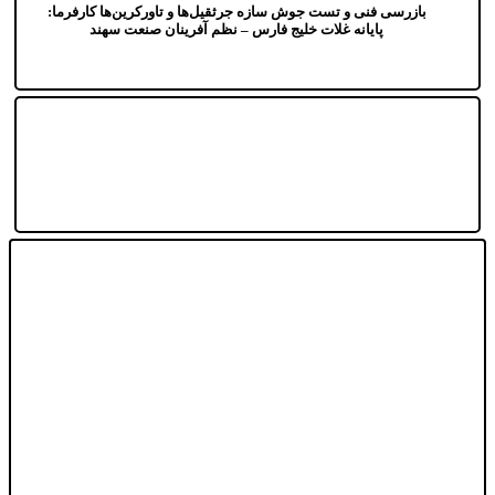
بازرسی فنی و تست جوش سازه جرثقیل‌ها و تاورکرین‌ها کارفرما:
پایانه غلات خلیج فارس – نظم آفرینان صنعت سهند
تست ضخامت سنجی و رادیوگرافی کشتی‌های آریانا و آرشا
کارفرما: کشتیرانی جمهوری اسلامی ایران