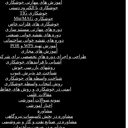
آموزش های مهارتی جوشکاری
جوشکاری با الکترود دستی
جوشکاری TIG
جوشکاری Mig/MAG
جوشکاری های فلزات خاص
دوره های مهارتی مستند سازی
دوره های نقشه خوانی صنعتی
دوره های نقشه خوانی ساختمانی
آموزش تهیه WPS و POR
آموزش های مجازی
طراحی و اجرای دوره های تخصصی برای شرکت
آشنایی با فرآیندهای جوشکاری
روشهای بازرسی جوش
شناخت حد پذیرش عیوب
شناخت واسطه های جوشکاری
روش انتخاب واسطه جوشکاری
ایمنی در جوشکاری و روش های حفاظت
مقالات علمی
نمونه سوالات آموزشی
اخبار آموزشی
مشاوره
مشاوره در بخش تاسیسات نیروگاهی
مشاوره در صنایع نفت و گاز و پتروشیمی
مشاوره در صنعت ساختمان