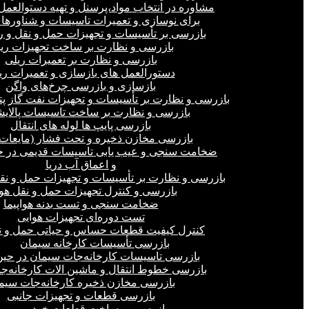
مشاوره در انتخاب مواد،پرسنل و تهیه دستوالعمل‌
برای نوسازی و تعمیرات تاسیسات و شناورهای
بازرسی بر تأسیسات و تجهیزات حمل و نقل و ر
بازرسی و نظارت بر ساخت تجهیزات ری
بازرسی و نظارت بر تعمیرات ریلی
دستورالعمل های بازسازی و تعمیرات ری
بازسازی و بازرسی چرخ‌های واگن
بازرسی و نظارت بر تأسیسات و تجهیزات نفت گاز پ
بازرسی و نظارت بر ساخت تاسیسات پالای
بازرسی پایپ ها لوله های انتقال
بازرسی مخازن ذخیره و تحت فشار (مایعات،
ضخامت سنجی و عیب یابی تاسیسات قدیمی در خ
و اعماق آب دریا
بازرسی و نظارت بر تأسیسات و تجهیزات حمل و نق
بازرسی و کنترل تجهیزات حمل و نقل هو
ضخامت سنجی و تست بدنه هواپیما
تست دوره‌ای تجهیزات هوایی
کنترل کیفیت قطعات حساس و حیاتی حمل و ن
بازرسی تأسیسات کارخانه سیمان
بازرسی تاسیسات کارخانه‌جات سیمان در ح
بازرسی خطوط انتقال و ماشین الات کارخانه‌ج
بازرسی مخازن ذخیره کارخانه‌جات سیم
بازرسی قطعات و تجهیزات جانبی
بازرسی بر ساخت قطعات خودرو