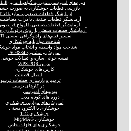
دوره‌های آموزشی منتهی به گواهینامه بین‌المل
بازرسی قطعات جوشکاری به صورت چشمی
آزمایشگر قطعات صنعتی با مایع نافذ PT
آزمایشگر قطعات صنعتی با ذرات مغناطیسی 
آزمایشگر قطعات صنعتی با امواج فراصوتی(UT
آزمایشگر قطعات صنعتی با روش پرتونگاری صنع
تفسیر فیلم‌های رادیوگرافی صنعتی RTI
شناخت مواد پایه جوشکاری
شناخت مواد واسطه و انتخاب مواد جوشک
آموزش و مشاوره ISO3834
نقشه خوانی سازه و اتصالات جوشی
تدوین WPS-PQR
کاربردهای جوشکاری
اتصال قطعات
ترمیم و بازسازی قطعات فرسود
در کارهای تزیینی
ویدیوهای آموزشی
دوره های کوتاه مدت
آموزش های مهارتی جوشکاری
جوشکاری با الکترود دستی
جوشکاری TIG
جوشکاری Mig/MAG
جوشکاری های فلزات خاص
دوره های مهارتی مستند سازی