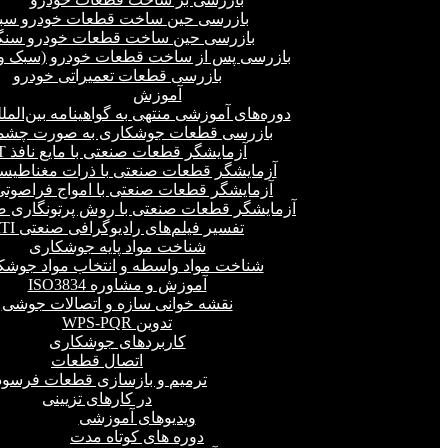
بازرسی حین ساخت قطعات خودرو سب
بازرسی حین ساخت قطعات خودرو سنگ
بازرسی پس از ساخت قطعات خودرو (سبک و 
بازرسی قطعات تعمیراتی خودرو
آموزش
دوره‌های آموزشی منتهی به گواهینامه بین‌المل
بازرسی قطعات جوشکاری به صورت چشمی
آزمایشگر قطعات صنعتی با مایع نافذ PT
آزمایشگر قطعات صنعتی با ذرات مغناطیسی 
آزمایشگر قطعات صنعتی با امواج فراصوتی(UT
آزمایشگر قطعات صنعتی با روش پرتونگاری صنع
تفسیر فیلم‌های رادیوگرافی صنعتی RTI
شناخت مواد پایه جوشکاری
شناخت مواد واسطه و انتخاب مواد جوشک
آموزش و مشاوره ISO3834
نقشه خوانی سازه و اتصالات جوشی
تدوین WPS-PQR
کاربردهای جوشکاری
اتصال قطعات
ترمیم و بازسازی قطعات فرسود
در کارهای تزیینی
ویدیوهای آموزشی
دوره های کوتاه مدت