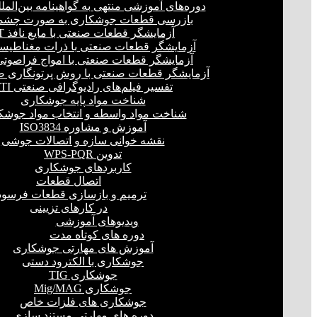
دوره‌های آموزشی منتهی به گواهینامه بین‌المل
بازرسی قطعات جوشکاری به صورت چشمی
آزمایشگر قطعات صنعتی با مایع نافذ PT
آزمایشگر قطعات صنعتی با ذرات مغناطیسی 
آزمایشگر قطعات صنعتی با امواج فراصوتی(UT
آزمایشگر قطعات صنعتی با روش پرتونگاری صنع
تفسیر فیلم‌های رادیوگرافی صنعتی RTI
شناخت مواد پایه جوشکاری
شناخت مواد واسطه و انتخاب مواد جوشک
آموزش و مشاوره ISO3834
نقشه خوانی سازه و اتصالات جوشی
تدوین WPS-PQR
کاربردهای جوشکاری
اتصال قطعات
ترمیم و بازسازی قطعات فرسود
در کارهای تزیینی
ویدیوهای آموزشی
دوره های کوتاه مدت
آموزش های مهارتی جوشکاری
جوشکاری با الکترود دستی
جوشکاری TIG
جوشکاری Mig/MAG
جوشکاری های فلزات خاص
دوره های مهارتی مستند سازی