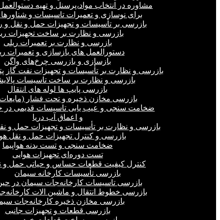
مشاوره در انتخاب مواد،پرسنل و تهیه دستوالعمل‌
برای نوسازی و تعمیرات تاسیسات و شناورهای
بازرسی بر تأسیسات و تجهیزات حمل و نقل و ر
بازرسی و نظارت بر ساخت تجهیزات ری
بازرسی و نظارت بر تعمیرات ریلی
دستورالعمل های بازسازی و تعمیرات ری
بازسازی و بازرسی چرخ‌های واگن
بازرسی و نظارت بر تأسیسات و تجهیزات نفت گاز پ
بازرسی و نظارت بر ساخت تاسیسات پالای
بازرسی پایپ ها لوله های انتقال
بازرسی مخازن ذخیره و تحت فشار (مایعات،
ضخامت سنجی و عیب یابی تاسیسات قدیمی در خ
و اعماق آب دریا
بازرسی و نظارت بر تأسیسات و تجهیزات حمل و نق
بازرسی و کنترل تجهیزات حمل و نقل هو
ضخامت سنجی و تست بدنه هواپیما
تست دوره‌ای تجهیزات هوایی
کنترل کیفیت قطعات حساس و حیاتی حمل و ن
بازرسی تأسیسات کارخانه سیمان
بازرسی تاسیسات کارخانه‌جات سیمان در ح
بازرسی خطوط انتقال و ماشین الات کارخانه‌ج
بازرسی مخازن ذخیره کارخانه‌جات سیم
بازرسی قطعات و تجهیزات جانبی
بازرسی بر ساخت قطعات خودرو