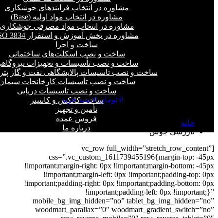
مشاوره در انتخاب فرایند‌های جوشکاری
مشاوره در انتخاب مواد اولیه (Base)
مشاوره در انتخاب مواد مصرفی جوشکاری
مشاوره در بخش آموزش و استقرار ISO 3834
ساخت و اجرا
ساخت و نصب اسکلت‌های ساختمانی
ساخت و نصب تأسیسات و تجهیزات نیروگاه
ساخت و نصب تاسیسات پالایشگاهی نفت و گاز پت
ساخت و نصب تأسیسات کارخانجات سیمان
ساخت و نصب تاسیسات دریایی
0
تومان
0
سبد خرید
ساخت کانکس و کانتینر
بازرسی جوش
تأمین و تجهیز
فروش عمده
خانه
درباره ما
بازرسی جوش
[vc_row full_width=”stretch_row_content”
css=”.vc_custom_1611739455196{margin-top: -45px
!important;margin-right: 0px !important;margin-bottom: -45px
!important;margin-left: 0px !important;padding-top: 0px
!important;padding-right: 0px !important;padding-bottom: 0px
!important;padding-left: 0px !important;}”
mobile_bg_img_hidden=”no” tablet_bg_img_hidden=”no”
woodmart_parallax=”0″ woodmart_gradient_switch=”no”