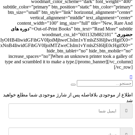
woodmart_color_scheme=”dark” font_weight=”400″
subtitle_color=”primary” btn_position=”static” btn_color=”primary”
btn_size=”small” btn_style=”link” horizontal_alignment=”center”
vertical_alignment=”middle” text_alignment=”center”
content_width=”100″ img_size=”full” title=”New, Rare And
Out-of-Print Books” btn_text=”Read More” subtitle=”
دوره های
حضوری
” woodmart_css_id=”601132b882181″
yOHB4IiwidGFibGV0IjoiMjhweCIsIm1vYmlsZSI6IjIwcHgifX0=”
xNnB4IiwidGFibGV0IjoiMTZweCIsIm1vYmlsZSI6IjE0cHgifX0=”
hide_btn_tablet=”no” hide_btn_mobile=”no”
increase_spaces=”no”]When an unknown printer took a galley of
type and scrambled it to make a type.[/promo_banner][/vc_column]
[/vc_row]
اطلاع از موجودی
بلافاصله پس از شارژ موجودی شما مطلع خواهید
شد