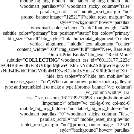
mobile_bg_img_hidden=”no” tablet_bg_img_hidden=”no”
woodmart_parallax=”0″ woodmart_sticky_column=”false”
parallax_scroll=”no” mobile_reset_margin=”no”
tablet_reset_margin=”no”][promo_banner image=”12521″
style=”background” hover=”parallax”
woodmart_color_scheme=”dark” font_weight=”400″
subtitle_color=”primary” btn_position=”static” btn_color=”primary”
btn_size=”small” btn_style=”link” horizontal_alignment=”center”
vertical_alignment=”middle” text_alignment=”center”
content_width=”100″ img_size=”full” title=”New, Rare And
Out-of-Print Books” btn_text=”Read More”
subtitle=”
COLLECTING
” woodmart_css_id=”601131771223c”
yOHB4IiwidGFibGV0IjoiMjhweCIsIm1vYmlsZSI6IjIwcHgifX0=”
xNnB4IiwidGFibGV0IjoiMTZweCIsIm1vYmlsZSI6IjE0cHgifX0=”
hide_btn_tablet=”no” hide_btn_mobile=”no”
increase_spaces=”no”]When an unknown printer took a galley of
type and scrambled it to make a type.[/promo_banner][/vc_column]
[vc_column width=”1/2″
css=”.vc_custom_1611739277698{margin-bottom: 4vh
!important;}” offset=”vc_col-lg-6 vc_col-md-6″
mobile_bg_img_hidden=”no” tablet_bg_img_hidden=”no”
woodmart_parallax=”0″ woodmart_sticky_column=”false”
parallax_scroll=”no” mobile_reset_margin=”no”
tablet_reset_margin=”no”][promo_banner image=”12521″
style=”background” hover=”parallax”