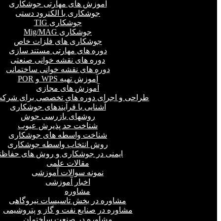
آموزش های مهارتی جوشکاری
جوشکاری با الکترود دستی
جوشکاری TIG
جوشکاری Mig/MAG
جوشکاری های فلزات خاص
دوره های مهارتی مستند سازی
دوره های نقشه خوانی صنعتی
دوره های نقشه خوانی ساختمانی
آموزش تهیه WPS و POR
آموزش های مجازی
طراحی و اجرای دوره های تخصصی برای شرکت
آشنایی با فرآیندهای جوشکاری
روشهای بازرسی جوش
شناخت حد پذیرش عیوب
شناخت واسطه های جوشکاری
روش انتخاب واسطه جوشکاری
ایمنی در جوشکاری و روش های حفاظت
مقالات علمی
نمونه سوالات آموزشی
اخبار آموزشی
مشاوره
مشاوره در بخش تاسیسات نیروگاهی
مشاوره در صنایع نفت و گاز و پتروشیمی
مشاوره در صنعت ساختمان