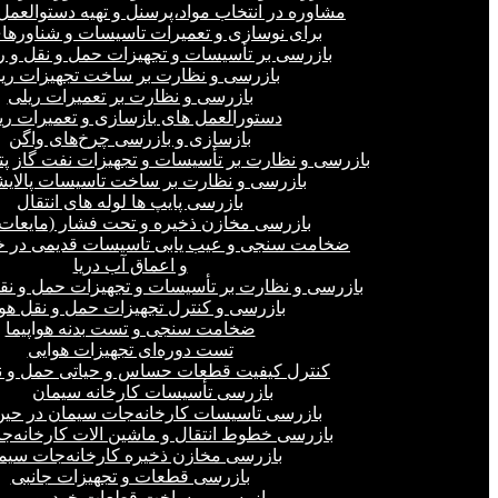
مشاوره در انتخاب مواد،پرسنل و تهیه دستوالعمل‌
برای نوسازی و تعمیرات تاسیسات و شناورهای
بازرسی بر تأسیسات و تجهیزات حمل و نقل و ر
بازرسی و نظارت بر ساخت تجهیزات ری
بازرسی و نظارت بر تعمیرات ریلی
دستورالعمل های بازسازی و تعمیرات ری
بازسازی و بازرسی چرخ‌های واگن
بازرسی و نظارت بر تأسیسات و تجهیزات نفت گاز پ
بازرسی و نظارت بر ساخت تاسیسات پالای
بازرسی پایپ ها لوله های انتقال
بازرسی مخازن ذخیره و تحت فشار (مایعات،
ضخامت سنجی و عیب یابی تاسیسات قدیمی در خ
و اعماق آب دریا
بازرسی و نظارت بر تأسیسات و تجهیزات حمل و نق
بازرسی و کنترل تجهیزات حمل و نقل هو
ضخامت سنجی و تست بدنه هواپیما
تست دوره‌ای تجهیزات هوایی
کنترل کیفیت قطعات حساس و حیاتی حمل و ن
بازرسی تأسیسات کارخانه سیمان
بازرسی تاسیسات کارخانه‌جات سیمان در ح
بازرسی خطوط انتقال و ماشین الات کارخانه‌ج
بازرسی مخازن ذخیره کارخانه‌جات سیم
بازرسی قطعات و تجهیزات جانبی
بازرسی بر ساخت قطعات خودرو