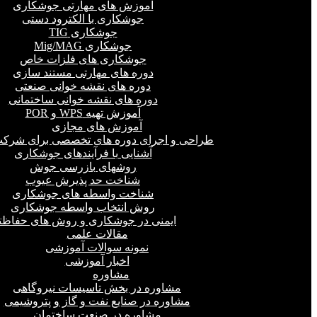
آموزش های مهارتی جوشکاری
جوشکاری با الکترود دستی
جوشکاری TIG
جوشکاری Mig/MAG
جوشکاری های فلزات خاص
دوره های مهارتی مستند سازی
دوره های نقشه خوانی صنعتی
دوره های نقشه خوانی ساختمانی
آموزش تهیه WPS و POR
آموزش های مجازی
طراحی و اجرای دوره های تخصصی برای شرکت
آشنایی با فرآیندهای جوشکاری
روشهای بازرسی جوش
شناخت حد پذیرش عیوب
شناخت واسطه های جوشکاری
روش انتخاب واسطه جوشکاری
ایمنی در جوشکاری و روش های حفاظت
مقالات علمی
نمونه سوالات آموزشی
اخبار آموزشی
مشاوره
مشاوره در بخش تاسیسات نیروگاهی
مشاوره در صنایع نفت و گاز و پتروشیمی
مشاوره در صنعت ساختمان