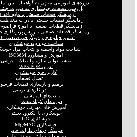
دوره‌های آموزشی منتهی به گواهینامه بین‌المل
بازرسی قطعات جوشکاری به صورت چشمی
آزمایشگر قطعات صنعتی با مایع نافذ PT
آزمایشگر قطعات صنعتی با ذرات مغناطیسی 
آزمایشگر قطعات صنعتی با امواج فراصوتی(UT
آزمایشگر قطعات صنعتی با روش پرتونگاری صنع
تفسیر فیلم‌های رادیوگرافی صنعتی RTI
شناخت مواد پایه جوشکاری
شناخت مواد واسطه و انتخاب مواد جوشک
آموزش و مشاوره ISO3834
نقشه خوانی سازه و اتصالات جوشی
تدوین WPS-PQR
کاربردهای جوشکاری
اتصال قطعات
ترمیم و بازسازی قطعات فرسود
در کارهای تزیینی
ویدیوهای آموزشی
دوره های کوتاه مدت
آموزش های مهارتی جوشکاری
جوشکاری با الکترود دستی
جوشکاری TIG
جوشکاری Mig/MAG
جوشکاری های فلزات خاص
دوره های مهارتی مستند سازی