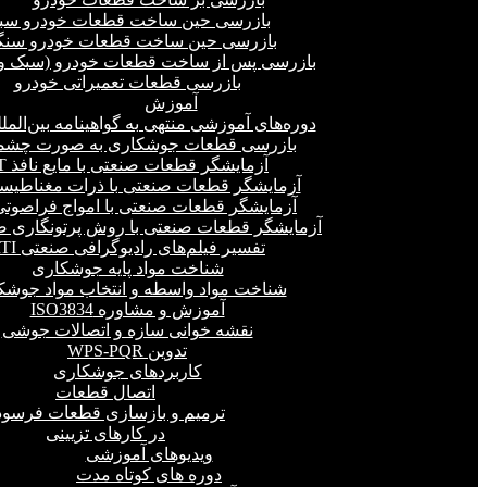
بازرسی حین ساخت قطعات خودرو سب
بازرسی حین ساخت قطعات خودرو سنگ
بازرسی پس از ساخت قطعات خودرو (سبک و 
بازرسی قطعات تعمیراتی خودرو
آموزش
دوره‌های آموزشی منتهی به گواهینامه بین‌المل
بازرسی قطعات جوشکاری به صورت چشمی
آزمایشگر قطعات صنعتی با مایع نافذ PT
آزمایشگر قطعات صنعتی با ذرات مغناطیسی 
آزمایشگر قطعات صنعتی با امواج فراصوتی(UT
آزمایشگر قطعات صنعتی با روش پرتونگاری صنع
تفسیر فیلم‌های رادیوگرافی صنعتی RTI
شناخت مواد پایه جوشکاری
شناخت مواد واسطه و انتخاب مواد جوشک
آموزش و مشاوره ISO3834
نقشه خوانی سازه و اتصالات جوشی
تدوین WPS-PQR
کاربردهای جوشکاری
اتصال قطعات
ترمیم و بازسازی قطعات فرسود
در کارهای تزیینی
ویدیوهای آموزشی
دوره های کوتاه مدت