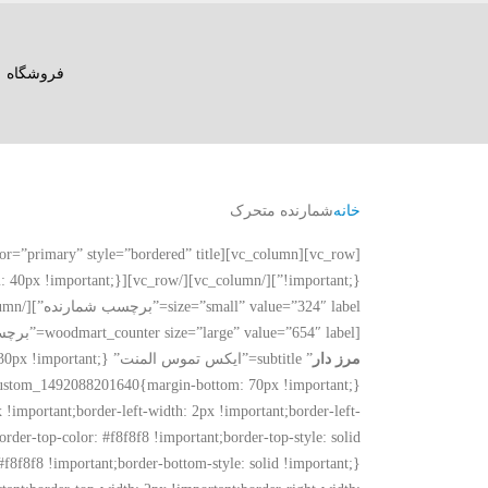
فروشگاه
خانه
شمارنده متحرک
[vc_row][vc_column][woodmart_title color=”primary” style=”bordered” title=”
[woodmart_counter size=”large” value=”654″ label=”برچسب شمارنده”][/vc_column][/vc_row][vc_row][vc_column][woodmart_title color=”primary” style=”bordered” title=”
مرز دار
!important;border-left-width: 2px !important;border-left-
border-top-color: #f8f8f8 !important;border-top-style: solid