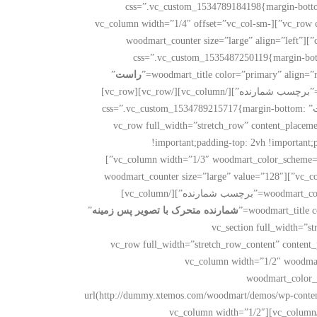
ایکس تموس المنت” css=”.vc_custom_1534789184198{margin-bottom: 30px
!important;}”][/vc_column][/vc_row][vc_row content_placement=”middle” css=”.vc_custom_1492088360858{margin-bottom: 40px !important;}”][vc_column width=”1/4″ offset=”vc_col-sm-
” css=”.vc_custom_1535487243203{margin-bottom: 20px !important;}”][woodmart_counter size=”large” align=”left”
” css=”.vc_custom_1535487250119{margin-bo
راست
”
css=”.vc_custom_1535487257896{margin-bottom: 20px !important;}”][woodmart_counter size=”large” align=”right” value=”654″ label=”برچسب شمارنده”][/vc_column][/vc_row][vc_row]
” subtitle=”ایکس تموس المنت” css=”.vc_custom_1534789215717{margin-bottom:
30px !important;}”][/vc_column][/vc_row][vc_row full_width=”
!important;padding-top: 2vh !important;
!important;background-position: center !important;background-repeat: no-repeat !important;background-size: cover !important;}”][vc_column width=”1/3″ woodmart_color_scheme=”light”]
[woodmart_counter size=”large” value=”64″ label=”برچسب شمارنده”][/vc_column][vc_column width=”1/3″ woodmart_color_scheme=”light”][woodmart_counter size=”large” value=”128″
label=”برچسب شمارنده”][/vc_column][vc_column width=”1/3″ woodmart_color_scheme=”light”][woodmart_counter size=”large” value=”256″ label=”برچسب شمارنده”][/vc_column]
شمارنده متحرک با تصویر پس زمینه
”
css=”.vc_custom_1534789234708{margin-bottom: 30px !important;}”][/vc_column][/vc_row][vc_section full_wid”
css=”.vc_custom_1491999648362{margin-bottom: -50px !important;}”][vc_row fu
bottom: 0px !important;background-position: 0 0 !important;background-repeat: no-r
woodmart_color_
url(http://dummy.xtemos.com/woodmart/demos/wp-content/
!important;}” offset=”vc_col-lg-3 vc_col-md-3 vc_col-xs-12″][woodmart_counter size=”large” value=”634″ label=”برچسب شمارنده”][/vc_column][vc_column width=”1/2″