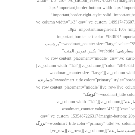
width=”1/3″ css=”.vc_custom_1499174732472{margin-righ
2px !important;border-bottom-width: 2px !importan
!important;border-right-style: solid !important;
vc_column][vc_column width=”1/3″ css=”.vc_custom_1499174736071{margin-right: 10% !important;m:
10px !important;margin-left: 10% !imp
!important;border-left-color: #f8f8f8 !importan
!important;border-top-style: solid !important;border-bottom-color: #f8f8f8 !important;border-bottom-style: solid !important;}”][woodmart_counter size=”large” value=”855″ label=”برچسب
گ سفارشی
” subtitle=”ایکس تموس المنت”
css=”.vc_custom_1534789145566{margin-bottom: 30px !important;}”][/vc_column][/vc_row][vc_row c
!important;}”][vc_column width=”1/3″][woodmart_counter size=”large” color_scheme=”custom” value=”324″ label=”برچسب شمارنده” color=”#84b73d”][/vc_column][vc_column width=”1/3″]
[woodmart_counter size=”large” color_scheme=”custom” value=”263″ label=”برچسب شمارنده” color=”#d83a40″][/vc_column][vc_column width=”1/3″][woodmart_counter size=”large”
شمارنده
” subtitle=”ایکس تموس المنت” css=”.vc_custom_1534789163245{margin-bottom: 30px !important;}”][/vc_column][/vc_row][vc_row content_placement=”middle”
کوچک
”
css=”.vc_custom_1535487208506{margin-bottom: 20px !important;}”][woodmart_counter size=”small” value=”532″ label=”برچسب شمارنده”][/vc_column][vc_column width=”1/2″
” css=”.vc_custom_1535487217608{margin-bottom: 20px !important;}”][woodmart_counter value=”432″
” css=”.vc_custom_1535487226317{margin-bottom: 20p
بزرگ
” css=”.vc_custom_1535487233833{margin-bottom: 20px !important;}”][woodmart_counter size=”extra-large” value=”855″ label=”برچسب شمارنده”][/vc_column][/vc_row][vc_row]