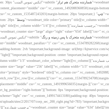
شمارنده متحرک هم تراز
” subtitle=”
چپ
وسط
ttom: 20px
شمارنده متحرک با پس زمینه و رنگ
stretch_row” content_placement=”middle” woodmart_parallax=”1″ css=”.vc_custom_1534789282268{m
padding-bottom: 2vh !important;background-image: url(http://kjtservice.com/w
subtitle=”ایکس تموس المنت” th=”stretch_row
ll_width=”stretch_row_content” content_placement=”middle” css=”.vc_custom_1491999656035{margin-
epeat !important;}”][vc_column width=”1/2″ woodmart_bg_position=”right-bottom”
scheme=”light” css=”.vc_custom_1499174413180{padding-top: 40px !importan
uploads/sites/2/2017/07/corp_sec_200_right.png?id=783) !important;backgroun