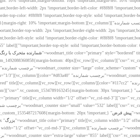
t: 10% !important;margin-bottom: 10px !important;margin-left: 10% !importa
t;border-left-width: 2px !important;border-left-color: #f8f8f8 !important;borde
border-top-color: #f8f8f8 !important;border-top-style: solid !important;border-
!important;}”][woodmart_counter value=”432″ label=”برچسب شمارنده”][/argin-bottom
ortant;border-top-width: 2px !important;border-right-width: 2px !important;b
t;border-left-style: solid !important;border-right-color: #f8f8f8 !important;bo
شمارنده متحرک با رن
ontent_placement=”middle” css=”.vc_custom_1492088360858{margin-bottom: 40px
css=”.vc_custom_1512478
پیش فرض
بزرگ
x