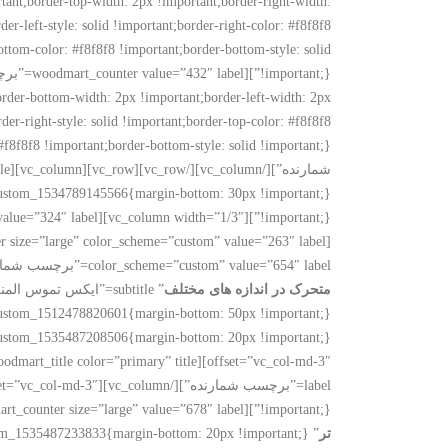
nt;border-top-width: 2px !important;border-right-width:
r-left-style: solid !important;border-right-color: #f8f8f8
bottom-color: #f8f8f8 !important;border-bottom-style: solid
order-bottom-width: 2px !important;border-left-width: 2px
rder-right-style: solid !important;border-top-color: #f8f8f8
شمارنده”][/vc_column][/vc_row][vc_row][vc_column][woodmart_title color=”primary” style=”bordered” title=”
color_scheme=”custom” value=”654″ label=”برچسب شمارنده” color=”#117cc2″][/vc_column][/vc_row][vc_row][vc_column][woodmart_title color=”primary” style=”bordered” title=”
متحرک در اندازه های مختلف
820601{margin-bottom: 50px !important;}”][vc_column width=”1/2″ offset=”vc_col-md-3″][woodmart_title color=”primary” title=”
offset=”vc_col-md-3″][woodmart_title color=”primary” title=”
label=”برچسب شمارنده”][/vc_column][vc_column width=”1/2″ offset=”vc_col-md-3″][woodmart_title color=”primary” title=”
!important;}”][woodmart_counter size=”large” value=”678″ label=”برچسب شمارنده”][/vc_column][vc_column width=”1/2″ offset=”vc_col-md-3″][woodmart_title color=”primary” title=”
تر