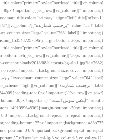
[vc_column][woodmart_title color=”primary” style=”bordered” title=”
offset-1″][woodmart_title color=”primary” align=”left” title=”
value=”324″ label=”برچسب شمارنده”][/vc_column][vc_column width=”1/3″][woodmart_title color=”primary” title=”
!important;}”][woodmart_counter size=”large” value=”263″ label=”برچسب شمارنده”][/vc_column][vc_column width=”1/4″][woodmart_title color=”primary” align=”right” title=”
[vc_column][woodmart_title color=”primary” style=”bordered” title=”
argin-bottom: 8vh
p-content/uploads/2018/08/elements-bg-alt-1.jpg?id=2682)
[/vc_row][vc_row][vc_column css=”.vc_custom_1492088244009{padding-top: 0px !important;}”][woodmart_title color=”primary” style=”bordered” title=”
t;padding-bottom: 25px !important;background: #83b735
d-position: 0 0 !important;background-repeat: no-repeat