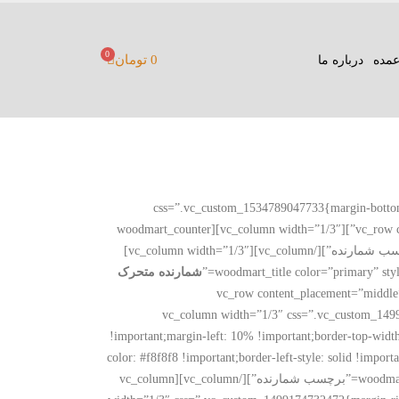
0
0
تومان
مده
درباره ما
”ایکس تموس المنت” css=”.vc_custom_1534789047733{margin-bottom: 30px
!important;}”][/vc_column][/vc_row][vc_row content_placement=”middle” css=”.vc_custom_1492088360858{margin-bottom: 40px !important;}”][vc_column width=”1/3″][woodmart_counter
size=”small” value=”324″ label=”برچسب شمارنده”][/vc_column][vc_column width=”1/3″][woodmart_counter value=”263″ label=”برچسب شمارنده”][/vc_column][vc_column width=”1/3″]
شمارنده متحرک
subtit=”ایکس تموس المنت” css=”.vc_custom_1534789120222{margin-bottom: 30px !important;}”][/vc_column][/vc_row][vc_row content_placement=”middle”
css=”.vc_custom_1492088201640{margin-bottom: 70px !important;}”][vc_c
!important;margin-left: 10% !important;border-top-width
color: #f8f8f8 !important;border-left-style: solid !import
!important;border-bottom-color: #f8f8f8 !important;border-bottom-style: solid !important;}”][woodmart_counter size=”small” value=”532″ label=”برچسب شمارنده”][/vc_column][vc_column