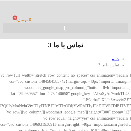
0
0
تومان
تماس با ما 3
خانه
تماس با ما 3
[vc_row full_width=”stretch_row_content_no_spaces” css_animation=”fadeIn”
css=”.vc_custom_1484584585742{margin-top: -40px !important;margin-
bottom: 8vh !important;}”][vc_column][woodmart_google_map
lat=”39.950557″ lon=”-75.140658″ google_key=”AIzaSyAc7wnkTL45-
LF9qrbaT-XLJn3AszvixZE”
3QiUyMmNvbG9yJTIyJTNBJTIyJTIzODljYWRhJTIyJTdEJTVEJTdEJTVE”
height=”300″ zoom=”12″][/woodmart_google_map][/vc_column][/vc_row]
[vc_row equal_height=”yes” css_animation=”fadeIn”
css=”.vc_custom_1496931930911{margin-right: -40px !important;margin-left:
-40px !important;}”][vc_column offset=”vc_col-lg-6 vc_col-md-6″