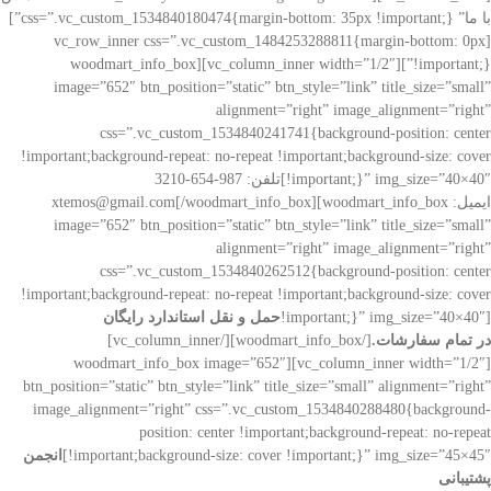
با ما” css=”.vc_custom_1534840180474{margin-bottom: 35px !important;}”]
[vc_row_inner css=”.vc_custom_1484253288811{margin-bottom: 0px
!important;}”][vc_column_inner width=”1/2″][woodmart_info_box
image=”652″ btn_position=”static” btn_style=”link” title_size=”small”
alignment=”right” image_alignment=”right”
css=”.vc_custom_1534840241741{background-position: center
!important;background-repeat: no-repeat !important;background-size: cover
!important;}” img_size=”40×40″]تلفن: 987-654-3210
ایمیل: xtemos@gmail.com[/woodmart_info_box][woodmart_info_box
image=”652″ btn_position=”static” btn_style=”link” title_size=”small”
alignment=”right” image_alignment=”right”
css=”.vc_custom_1534840262512{background-position: center
!important;background-repeat: no-repeat !important;background-size: cover
!important;}” img_size=”40×40″]
حمل و نقل استاندارد رایگان
در تمام سفارشات.
[/woodmart_info_box][/vc_column_inner]
[vc_column_inner width=”1/2″][woodmart_info_box image=”652″
btn_position=”static” btn_style=”link” title_size=”small” alignment=”right”
image_alignment=”right” css=”.vc_custom_1534840288480{background-
position: center !important;background-repeat: no-repeat
!important;background-size: cover !important;}” img_size=”45×45″]
انجمن
پشتیبانی