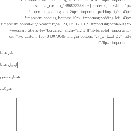
css=”.vc_custom_1496932335926{border-right-width: 1px
!important;padding-top: 20px !important;padding-right: 40px
!important;padding-bottom: 10px !important;padding-left: 40px
!important;border-right-color: rgba(129,129,129,0.2) !important;border-right-
style: solid !important;}”][woodmart_title style=”bordered” align=”right”
title=”یک ایمیل برای” css=”.vc_custom_1534840073049{margin-bottom:
20px !important;}”]
نام شما
ایمیل شما
شماره تلفن
شرکت