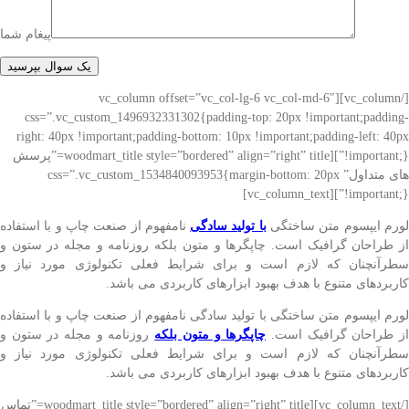
پیغام شما
[/vc_column][vc_column offset=”vc_col-lg-6 vc_col-md-6″
css=”.vc_custom_1496932331302{padding-top: 20px !important;padding-
right: 40px !important;padding-bottom: 10px !important;padding-left: 40px
!important;}”][woodmart_title style=”bordered” align=”right” title=”پرسش
های متداول” css=”.vc_custom_1534840093953{margin-bottom: 20px
!important;}”][vc_column_text]
ورم ایپسوم متن ساختگی
با تولید سادگی
نامفهوم از صنعت چاپ و با استفاده
از طراحان گرافیک است. چاپگرها و متون بلکه روزنامه و مجله در ستون و
سطرآنچنان که لازم است و برای شرایط فعلی تکنولوژی مورد نیاز و
کاربردهای متنوع با هدف بهبود ابزارهای کاربردی می باشد.
لورم ایپسوم متن ساختگی با تولید سادگی نامفهوم از صنعت چاپ و با استفاده
ز طراحان گرافیک است.
چاپگرها و متون بلکه
روزنامه و مجله در ستون و
سطرآنچنان که لازم است و برای شرایط فعلی تکنولوژی مورد نیاز و
کاربردهای متنوع با هدف بهبود ابزارهای کاربردی می باشد.
[/vc_column_text][woodmart_title style=”bordered” align=”right” title=”تماس