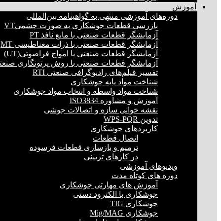
آموزش
دوره‌های آموزشی منتهی به گواهینامه بین‌المللی
بازرسی قطعات جوشکاری به صورت چشمیVT
آزمایشگر قطعات صنعتی با مایع نافذ PT
آزمایشگر قطعات صنعتی با ذرات مغناطیسی MT
آزمایشگر قطعات صنعتی با امواج فراصوتی(UT)
آزمایشگر قطعات صنعتی با روش پرتونگاری صنعتی 
تفسیر فیلم‌های رادیوگرافی صنعتی RTI
شناخت مواد پایه جوشکاری
شناخت مواد واسطه و انتخاب مواد جوشکاری
آموزش و مشاوره ISO3834
نقشه خوانی سازه و اتصالات جوشی
تدوین WPS-PQR
کاربردهای جوشکاری
اتصال قطعات
ترمیم و بازسازی قطعات فرسوده
در کارهای تزیینی
ویدیوهای آموزشی
دوره های کوتاه مدت
آموزش های مهارتی جوشکاری
جوشکاری با الکترود دستی
جوشکاری TIG
جوشکاری Mig/MAG