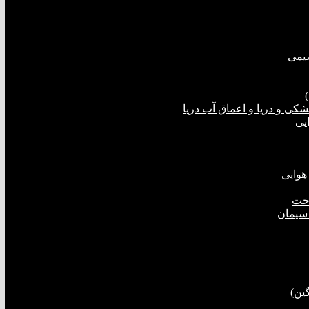
شیمی
ی و دریا و اعماق آب دریا
یی
هوایی
اخت
 سیمان
ین)