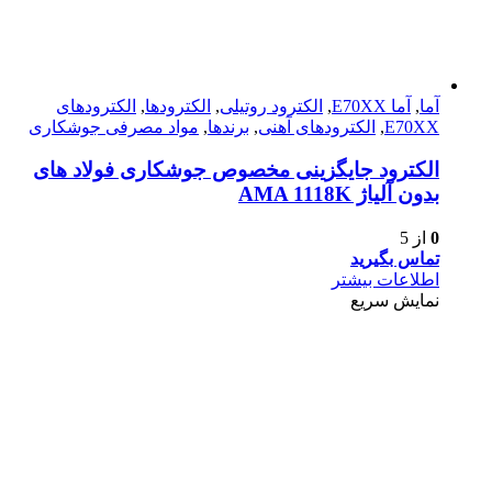
آما
,
آما E70XX
,
الکترود روتیلی
,
الکترودها
,
الکترود‌های
E70XX
,
الکترود‌های آهنی
,
برندها
,
مواد مصرفی جوشکاری
الکترود جایگزینی مخصوص جوشکاری فولاد های
بدون آلیاژ AMA 1118K
0
از 5
تماس بگیرید
اطلاعات بیشتر
نمایش سریع