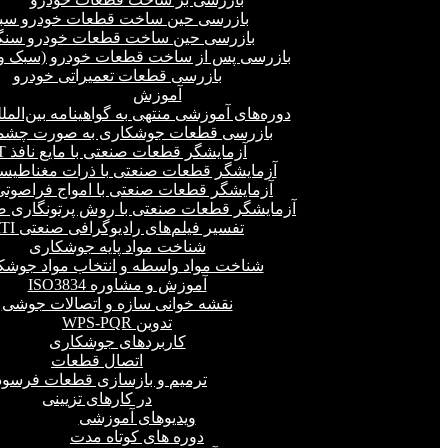
بازرسی حین ساخت قطعات خودرو سب
بازرسی حین ساخت قطعات خودرو سنگ
بازرسی پس از ساخت قطعات خودرو (سبک و 
بازرسی قطعات تعمیراتی خودرو
آموزش
دوره‌های آموزشی منتهی به گواهینامه بین‌المل
بازرسی قطعات جوشکاری به صورت چشمی
آزمایشگر قطعات صنعتی با مایع نافذ PT
آزمایشگر قطعات صنعتی با ذرات مغناطیسی 
آزمایشگر قطعات صنعتی با امواج فراصوتی(UT
آزمایشگر قطعات صنعتی با روش پرتونگاری صنع
تفسیر فیلم‌های رادیوگرافی صنعتی RTI
شناخت مواد پایه جوشکاری
شناخت مواد واسطه و انتخاب مواد جوشک
آموزش و مشاوره ISO3834
نقشه خوانی سازه و اتصالات جوشی
تدوین WPS-PQR
کاربردهای جوشکاری
اتصال قطعات
ترمیم و بازسازی قطعات فرسود
در کارهای تزیینی
ویدیوهای آموزشی
دوره های کوتاه مدت