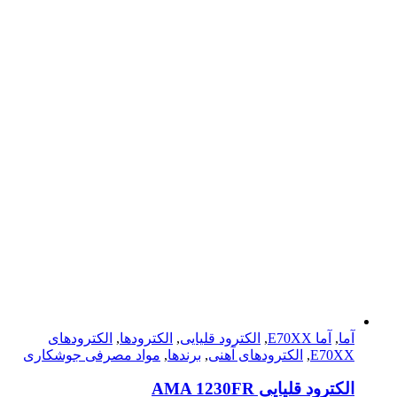
آما
,
آما E70XX
,
الکترود قلیایی
,
الکترودها
,
الکترود‌های
E70XX
,
الکترود‌های آهنی
,
برندها
,
مواد مصرفی جوشکاری
الکترود قلیایی AMA 1230FR