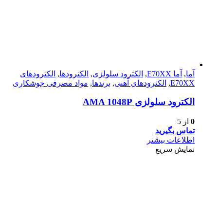
آما
,
آما E70XX
,
الکترود سلولزی
,
الکترودها
,
الکترود‌های
E70XX
,
الکترود‌های آهنی
,
برندها
,
مواد مصرفی جوشکاری
الکترود سلولزی AMA 1048P
0
از 5
تماس بگیرید
اطلاعات بیشتر
نمایش سریع