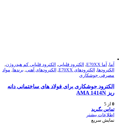
آما
,
آما E70XX
,
الکترود قلیایی
,
الکترود قلیایی کم هیدروژن
,
الکترودها
,
الکترود‌های E70XX
,
الکترود‌های آهنی
,
برندها
,
مواد
مصرفی جوشکاری
الکترود جوشکاری برای فولاد های ساختمانی دانه
ریز AMA 1414N
0
از 5
تماس بگیرید
اطلاعات بیشتر
نمایش سریع