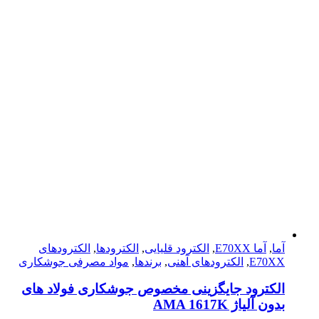
آما
,
آما E70XX
,
الکترود قلیایی
,
الکترودها
,
الکترود‌های
E70XX
,
الکترود‌های آهنی
,
برندها
,
مواد مصرفی جوشکاری
الکترود جایگزینی مخصوص جوشکاری فولاد های
بدون آلیاژ AMA 1617K