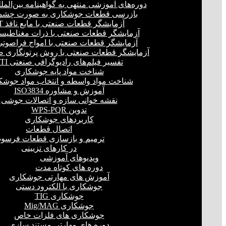
دوره‌های آموزشی منتهی به گواهینامه بین‌المل
بازرسی قطعات جوشکاری به صورت چشمی
آزمایشگر قطعات صنعتی با مایع نافذ PT
آزمایشگر قطعات صنعتی با ذرات مغناطیسی 
آزمایشگر قطعات صنعتی با امواج فراصوتی(UT
آزمایشگر قطعات صنعتی با روش پرتونگاری صنع
تفسیر فیلم‌های رادیوگرافی صنعتی RTI
شناخت مواد پایه جوشکاری
شناخت مواد واسطه و انتخاب مواد جوشک
آموزش و مشاوره ISO3834
نقشه خوانی سازه و اتصالات جوشی
تدوین WPS-PQR
کاربردهای جوشکاری
اتصال قطعات
ترمیم و بازسازی قطعات فرسود
در کارهای تزیینی
ویدیوهای آموزشی
دوره های کوتاه مدت
آموزش های مهارتی جوشکاری
جوشکاری با الکترود دستی
جوشکاری TIG
جوشکاری Mig/MAG
جوشکاری های فلزات خاص
دوره های مهارتی مستند سازی