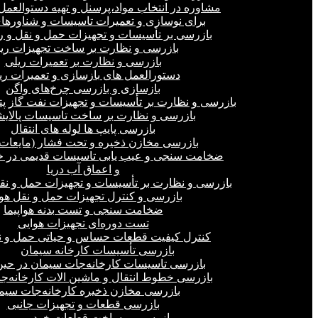
مشاوره در انتخاب مواد،پرسنل و تهیه دستوالعمل‌
برای نوسازی و تعمیرات تاسیسات و شناورهای
بازرسی بر تأسیسات و تجهیزات حمل و نقل و ر
بازرسی و نظارت بر ساخت تجهیزات ری
بازرسی و نظارت بر تعمیرات ریلی
دستورالعمل های بازسازی و تعمیرات ری
بازسازی و بازرسی چرخ‌های واگن
بازرسی و نظارت بر تأسیسات و تجهیزات نفت گاز پ
بازرسی و نظارت بر ساخت تاسیسات پالای
بازرسی پایپ ها لوله های انتقال
بازرسی مخازن ذخیره و تحت فشار (مایعات،
ضخامت سنجی و عیب یابی تاسیسات قدیمی در خ
و اعماق آب دریا
بازرسی و نظارت بر تأسیسات و تجهیزات حمل و نق
بازرسی و کنترل تجهیزات حمل و نقل هو
ضخامت سنجی و تست بدنه هواپیما
تست دوره‌ای تجهیزات هوایی
کنترل کیفیت قطعات حساس و حیاتی حمل و ن
بازرسی تأسیسات کارخانه سیمان
بازرسی تاسیسات کارخانه‌جات سیمان در ح
بازرسی خطوط انتقال و ماشین الات کارخانه‌ج
بازرسی مخازن ذخیره کارخانه‌جات سیم
بازرسی قطعات و تجهیزات جانبی
بازرسی بر ساخت قطعات خودرو