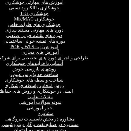
آموزش های مهارتی جوشکاری
جوشکاری با الکترود دستی
جوشکاری TIG
جوشکاری Mig/MAG
جوشکاری های فلزات خاص
دوره های مهارتی مستند سازی
دوره های نقشه خوانی صنعتی
دوره های نقشه خوانی ساختمانی
آموزش تهیه WPS و POR
آموزش های مجازی
طراحی و اجرای دوره های تخصصی برای شرکت
آشنایی با فرآیندهای جوشکاری
روشهای بازرسی جوش
شناخت حد پذیرش عیوب
شناخت واسطه های جوشکاری
روش انتخاب واسطه جوشکاری
ایمنی در جوشکاری و روش های حفاظت
مقالات علمی
نمونه سوالات آموزشی
اخبار آموزشی
مشاوره
مشاوره در بخش تاسیسات نیروگاهی
مشاوره در صنایع نفت و گاز و پتروشیمی
مشاوره در صنعت ساختمان