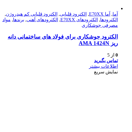
آما
,
آما E70XX
,
الکترود قلیایی
,
الکترود قلیایی کم هیدروژن
,
الکترودها
,
الکترود‌های E70XX
,
الکترود‌های آهنی
,
برندها
,
مواد
مصرفی جوشکاری
الکترود جوشکاری برای فولاد های ساختمانی دانه
ریز AMA 1424N
0
از 5
تماس بگیرید
اطلاعات بیشتر
نمایش سریع