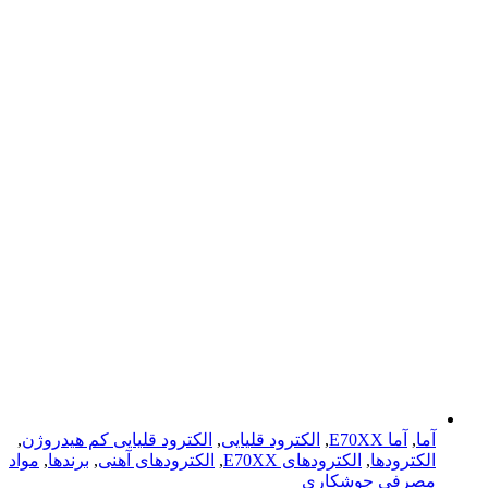
آما
,
آما E70XX
,
الکترود قلیایی
,
الکترود قلیایی کم هیدروژن
,
الکترودها
,
الکترود‌های E70XX
,
الکترود‌های آهنی
,
برندها
,
مواد
مصرفی جوشکاری