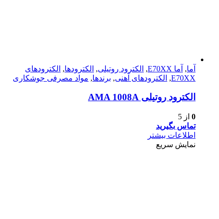
آما
,
آما E70XX
,
الکترود روتیلی
,
الکترودها
,
الکترود‌های
E70XX
,
الکترود‌های آهنی
,
برندها
,
مواد مصرفی جوشکاری
الکترود روتیلی AMA 1008A
0
از 5
تماس بگیرید
اطلاعات بیشتر
نمایش سریع