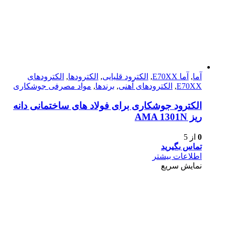
آما
,
آما E70XX
,
الکترود قلیایی
,
الکترودها
,
الکترود‌های
E70XX
,
الکترود‌های آهنی
,
برندها
,
مواد مصرفی جوشکاری
الکترود جوشکاری برای فولاد های ساختمانی دانه
ریز AMA 1301N
0
از 5
تماس بگیرید
اطلاعات بیشتر
نمایش سریع