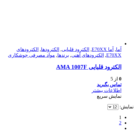
آما
,
آما E70XX
,
الکترود قلیایی
,
الکترودها
,
الکترود‌های
E70XX
,
الکترود‌های آهنی
,
برندها
,
مواد مصرفی جوشکاری
الکترود قلیایی AMA 1007F
0
از 5
تماس بگیرید
اطلاعات بیشتر
نمایش سریع
نمایش:
1
2