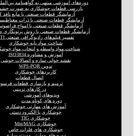
دوره‌های آموزشی منتهی به گواهینامه بین‌المل
بازرسی قطعات جوشکاری به صورت چشمی
آزمایشگر قطعات صنعتی با مایع نافذ PT
آزمایشگر قطعات صنعتی با ذرات مغناطیسی 
آزمایشگر قطعات صنعتی با امواج فراصوتی(UT
آزمایشگر قطعات صنعتی با روش پرتونگاری صنع
تفسیر فیلم‌های رادیوگرافی صنعتی RTI
شناخت مواد پایه جوشکاری
شناخت مواد واسطه و انتخاب مواد جوشک
آموزش و مشاوره ISO3834
نقشه خوانی سازه و اتصالات جوشی
تدوین WPS-PQR
کاربردهای جوشکاری
اتصال قطعات
ترمیم و بازسازی قطعات فرسود
در کارهای تزیینی
ویدیوهای آموزشی
دوره های کوتاه مدت
آموزش های مهارتی جوشکاری
جوشکاری با الکترود دستی
جوشکاری TIG
جوشکاری Mig/MAG
جوشکاری های فلزات خاص
دوره های مهارتی مستند سازی