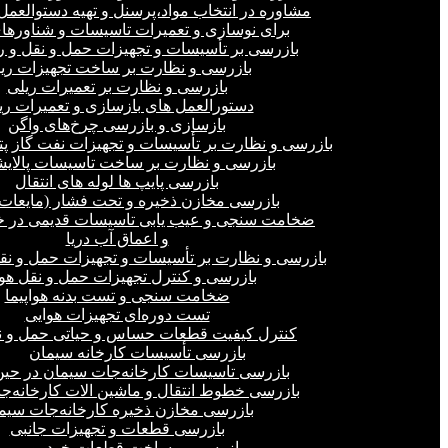
مشاوره در انتخاب مواد،پرسنل و تهیه دستوالعمل‌
برای نوسازی و تعمیرات تاسیسات و شناورهای
بازرسی بر تأسیسات و تجهیزات حمل و نقل و ر
بازرسی و نظارت بر ساخت تجهیزات ری
بازرسی و نظارت بر تعمیرات ریلی
دستورالعمل های بازسازی و تعمیرات ری
بازسازی و بازرسی چرخ‌های واگن
بازرسی و نظارت بر تأسیسات و تجهیزات نفت گاز پ
بازرسی و نظارت بر ساخت تاسیسات پالای
بازرسی پایپ ها لوله های انتقال
بازرسی مخازن ذخیره و تحت فشار (مایعات،
ضخامت سنجی و عیب یابی تاسیسات قدیمی در خ
و اعماق آب دریا
بازرسی و نظارت بر تأسیسات و تجهیزات حمل و نق
بازرسی و کنترل تجهیزات حمل و نقل هو
ضخامت سنجی و تست بدنه هواپیما
تست دوره‌ای تجهیزات هوایی
کنترل کیفیت قطعات حساس و حیاتی حمل و ن
بازرسی تأسیسات کارخانه سیمان
بازرسی تاسیسات کارخانه‌جات سیمان در ح
بازرسی خطوط انتقال و ماشین الات کارخانه‌ج
بازرسی مخازن ذخیره کارخانه‌جات سیم
بازرسی قطعات و تجهیزات جانبی
بازرسی بر ساخت قطعات خودرو