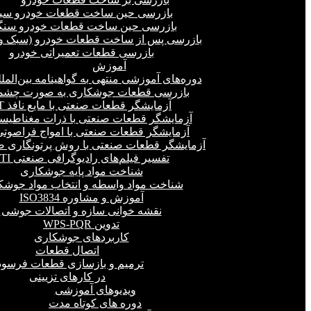
بازرسی حین ساخت قطعات خودرو سب
بازرسی حین ساخت قطعات خودرو سنگ
بازرسی پس از ساخت قطعات خودرو (سبک و 
بازرسی قطعات تعمیراتی خودرو
آموزش
دوره‌های آموزشی منتهی به گواهینامه بین‌المل
بازرسی قطعات جوشکاری به صورت چشمی
آزمایشگر قطعات صنعتی با مایع نافذ PT
آزمایشگر قطعات صنعتی با ذرات مغناطیسی 
آزمایشگر قطعات صنعتی با امواج فراصوتی(UT
آزمایشگر قطعات صنعتی با روش پرتونگاری صنع
تفسیر فیلم‌های رادیوگرافی صنعتی RTI
شناخت مواد پایه جوشکاری
شناخت مواد واسطه و انتخاب مواد جوشک
آموزش و مشاوره ISO3834
نقشه خوانی سازه و اتصالات جوشی
تدوین WPS-PQR
کاربردهای جوشکاری
اتصال قطعات
ترمیم و بازسازی قطعات فرسود
در کارهای تزیینی
ویدیوهای آموزشی
دوره های کوتاه مدت