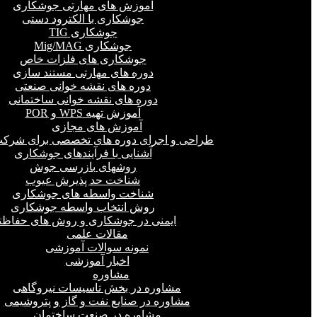
آموزش های مهارتی جوشکاری
جوشکاری با الکترود دستی
جوشکاری TIG
جوشکاری Mig/MAG
جوشکاری های فلزات خاص
دوره های مهارتی مستند سازی
دوره های نقشه خوانی صنعتی
دوره های نقشه خوانی ساختمانی
آموزش تهیه WPS و POR
آموزش های مجازی
طراحی و اجرای دوره های تخصصی برای شرکت
آشنایی با فرآیندهای جوشکاری
روشهای بازرسی جوش
شناخت حد پذیرش عیوب
شناخت واسطه های جوشکاری
روش انتخاب واسطه جوشکاری
ایمنی در جوشکاری و روش های حفاظت
مقالات علمی
نمونه سوالات آموزشی
اخبار آموزشی
مشاوره
مشاوره در بخش تاسیسات نیروگاهی
مشاوره در صنایع نفت و گاز و پتروشیمی
مشاوره در صنعت ساختمان