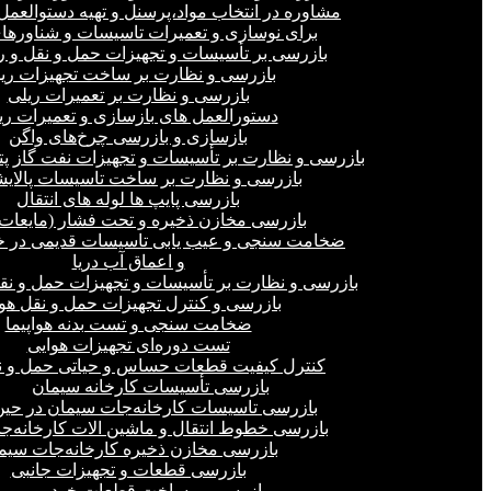
مشاوره در انتخاب مواد،پرسنل و تهیه دستوالعمل‌
برای نوسازی و تعمیرات تاسیسات و شناورهای
بازرسی بر تأسیسات و تجهیزات حمل و نقل و ر
بازرسی و نظارت بر ساخت تجهیزات ری
بازرسی و نظارت بر تعمیرات ریلی
دستورالعمل های بازسازی و تعمیرات ری
بازسازی و بازرسی چرخ‌های واگن
بازرسی و نظارت بر تأسیسات و تجهیزات نفت گاز پ
بازرسی و نظارت بر ساخت تاسیسات پالای
بازرسی پایپ ها لوله های انتقال
بازرسی مخازن ذخیره و تحت فشار (مایعات،
ضخامت سنجی و عیب یابی تاسیسات قدیمی در خ
و اعماق آب دریا
بازرسی و نظارت بر تأسیسات و تجهیزات حمل و نق
بازرسی و کنترل تجهیزات حمل و نقل هو
ضخامت سنجی و تست بدنه هواپیما
تست دوره‌ای تجهیزات هوایی
کنترل کیفیت قطعات حساس و حیاتی حمل و ن
بازرسی تأسیسات کارخانه سیمان
بازرسی تاسیسات کارخانه‌جات سیمان در ح
بازرسی خطوط انتقال و ماشین الات کارخانه‌ج
بازرسی مخازن ذخیره کارخانه‌جات سیم
بازرسی قطعات و تجهیزات جانبی
بازرسی بر ساخت قطعات خودرو