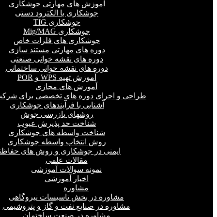
آموزش های مهارتی جوشکاری
جوشکاری با الکترود دستی
جوشکاری TIG
جوشکاری Mig/MAG
جوشکاری های فلزات خاص
دوره های مهارتی مستند سازی
دوره های نقشه خوانی صنعتی
دوره های نقشه خوانی ساختمانی
آموزش تهیه WPS و POR
آموزش های مجازی
طراحی و اجرای دوره های تخصصی برای شرکت
آشنایی با فرآیندهای جوشکاری
روشهای بازرسی جوش
شناخت حد پذیرش عیوب
شناخت واسطه های جوشکاری
روش انتخاب واسطه جوشکاری
ایمنی در جوشکاری و روش های حفاظت
مقالات علمی
نمونه سوالات آموزشی
اخبار آموزشی
مشاوره
مشاوره در بخش تاسیسات نیروگاهی
مشاوره در صنایع نفت و گاز و پتروشیمی
مشاوره در صنعت ساختمان