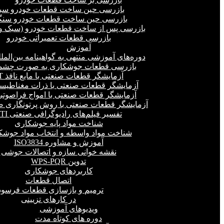
بازرسی حین ساخت قطعات خودرو سب
بازرسی حین ساخت قطعات خودرو سنگ
بازرسی پس از ساخت قطعات خودرو (سبک و 
بازرسی قطعات تعمیراتی خودرو
آموزش
دوره‌های آموزشی منتهی به گواهینامه بین‌المل
بازرسی قطعات جوشکاری به صورت چشمی
آزمایشگر قطعات صنعتی با مایع نافذ PT
آزمایشگر قطعات صنعتی با ذرات مغناطیسی 
آزمایشگر قطعات صنعتی با امواج فراصوتی(UT
آزمایشگر قطعات صنعتی با روش پرتونگاری صنع
تفسیر فیلم‌های رادیوگرافی صنعتی RTI
شناخت مواد پایه جوشکاری
شناخت مواد واسطه و انتخاب مواد جوشک
آموزش و مشاوره ISO3834
نقشه خوانی سازه و اتصالات جوشی
تدوین WPS-PQR
کاربردهای جوشکاری
اتصال قطعات
ترمیم و بازسازی قطعات فرسود
در کارهای تزیینی
ویدیوهای آموزشی
دوره های کوتاه مدت