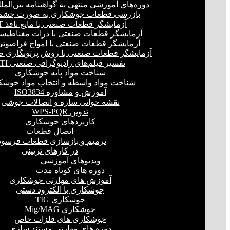
دوره‌های آموزشی منتهی به گواهینامه بین‌المل
بازرسی قطعات جوشکاری به صورت چشمی
آزمایشگر قطعات صنعتی با مایع نافذ PT
آزمایشگر قطعات صنعتی با ذرات مغناطیسی 
آزمایشگر قطعات صنعتی با امواج فراصوتی(UT
آزمایشگر قطعات صنعتی با روش پرتونگاری صنع
تفسیر فیلم‌های رادیوگرافی صنعتی RTI
شناخت مواد پایه جوشکاری
شناخت مواد واسطه و انتخاب مواد جوشک
آموزش و مشاوره ISO3834
نقشه خوانی سازه و اتصالات جوشی
تدوین WPS-PQR
کاربردهای جوشکاری
اتصال قطعات
ترمیم و بازسازی قطعات فرسود
در کارهای تزیینی
ویدیوهای آموزشی
دوره های کوتاه مدت
آموزش های مهارتی جوشکاری
جوشکاری با الکترود دستی
جوشکاری TIG
جوشکاری Mig/MAG
جوشکاری های فلزات خاص
دوره های مهارتی مستند سازی