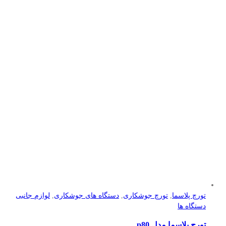
تورچ پلاسما
,
تورچ جوشکاری
,
دستگاه های جوشکاری
,
لوازم جانبی
دستگاه ها
تورچ پلاسما مدل p80