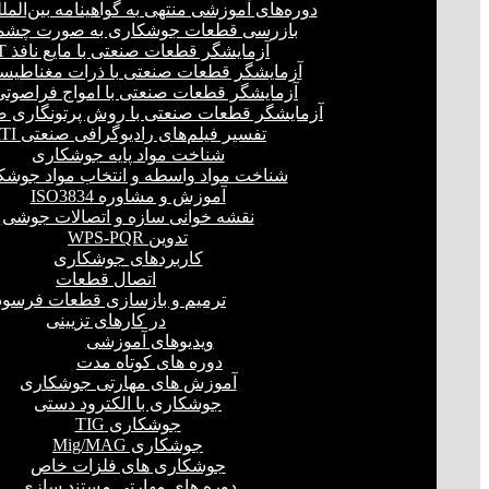
دوره‌های آموزشی منتهی به گواهینامه بین‌المل
بازرسی قطعات جوشکاری به صورت چشمی
آزمایشگر قطعات صنعتی با مایع نافذ PT
آزمایشگر قطعات صنعتی با ذرات مغناطیسی 
آزمایشگر قطعات صنعتی با امواج فراصوتی(UT
آزمایشگر قطعات صنعتی با روش پرتونگاری صنع
تفسیر فیلم‌های رادیوگرافی صنعتی RTI
شناخت مواد پایه جوشکاری
شناخت مواد واسطه و انتخاب مواد جوشک
آموزش و مشاوره ISO3834
نقشه خوانی سازه و اتصالات جوشی
تدوین WPS-PQR
کاربردهای جوشکاری
اتصال قطعات
ترمیم و بازسازی قطعات فرسود
در کارهای تزیینی
ویدیوهای آموزشی
دوره های کوتاه مدت
آموزش های مهارتی جوشکاری
جوشکاری با الکترود دستی
جوشکاری TIG
جوشکاری Mig/MAG
جوشکاری های فلزات خاص
دوره های مهارتی مستند سازی