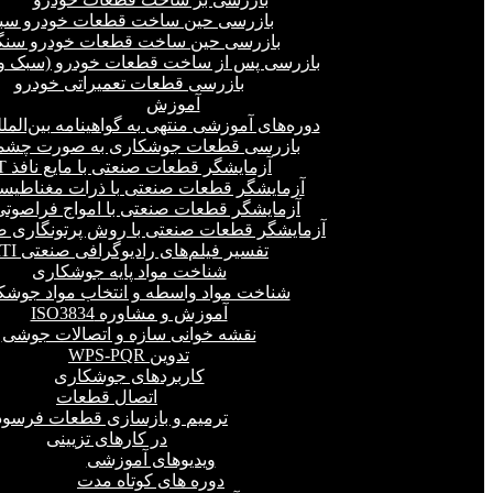
بازرسی حین ساخت قطعات خودرو سب
بازرسی حین ساخت قطعات خودرو سنگ
بازرسی پس از ساخت قطعات خودرو (سبک و 
بازرسی قطعات تعمیراتی خودرو
آموزش
دوره‌های آموزشی منتهی به گواهینامه بین‌المل
بازرسی قطعات جوشکاری به صورت چشمی
آزمایشگر قطعات صنعتی با مایع نافذ PT
آزمایشگر قطعات صنعتی با ذرات مغناطیسی 
آزمایشگر قطعات صنعتی با امواج فراصوتی(UT
آزمایشگر قطعات صنعتی با روش پرتونگاری صنع
تفسیر فیلم‌های رادیوگرافی صنعتی RTI
شناخت مواد پایه جوشکاری
شناخت مواد واسطه و انتخاب مواد جوشک
آموزش و مشاوره ISO3834
نقشه خوانی سازه و اتصالات جوشی
تدوین WPS-PQR
کاربردهای جوشکاری
اتصال قطعات
ترمیم و بازسازی قطعات فرسود
در کارهای تزیینی
ویدیوهای آموزشی
دوره های کوتاه مدت