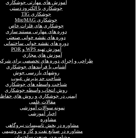
آموزش های مهارتی جوشکاری
جوشکاری با الکترود دستی
جوشکاری TIG
جوشکاری Mig/MAG
جوشکاری های فلزات خاص
دوره های مهارتی مستند سازی
دوره های نقشه خوانی صنعتی
دوره های نقشه خوانی ساختمانی
آموزش تهیه WPS و POR
آموزش های مجازی
طراحی و اجرای دوره های تخصصی برای شرکت
آشنایی با فرآیندهای جوشکاری
روشهای بازرسی جوش
شناخت حد پذیرش عیوب
شناخت واسطه های جوشکاری
روش انتخاب واسطه جوشکاری
ایمنی در جوشکاری و روش های حفاظت
مقالات علمی
نمونه سوالات آموزشی
اخبار آموزشی
مشاوره
مشاوره در بخش تاسیسات نیروگاهی
مشاوره در صنایع نفت و گاز و پتروشیمی
مشاوره در صنعت ساختمان