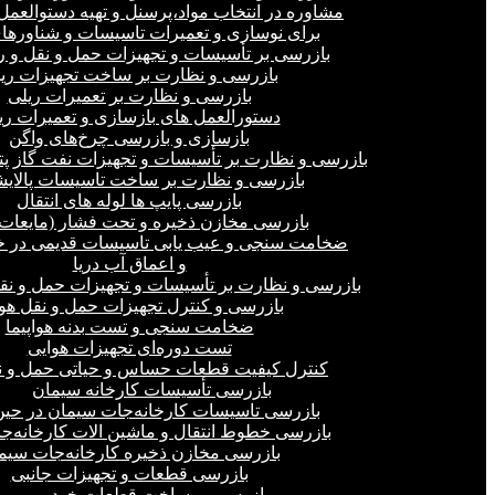
مشاوره در انتخاب مواد،پرسنل و تهیه دستوالعمل‌
برای نوسازی و تعمیرات تاسیسات و شناورهای
بازرسی بر تأسیسات و تجهیزات حمل و نقل و ر
بازرسی و نظارت بر ساخت تجهیزات ری
بازرسی و نظارت بر تعمیرات ریلی
دستورالعمل های بازسازی و تعمیرات ری
بازسازی و بازرسی چرخ‌های واگن
بازرسی و نظارت بر تأسیسات و تجهیزات نفت گاز پ
بازرسی و نظارت بر ساخت تاسیسات پالای
بازرسی پایپ ها لوله های انتقال
بازرسی مخازن ذخیره و تحت فشار (مایعات،
ضخامت سنجی و عیب یابی تاسیسات قدیمی در خ
و اعماق آب دریا
بازرسی و نظارت بر تأسیسات و تجهیزات حمل و نق
بازرسی و کنترل تجهیزات حمل و نقل هو
ضخامت سنجی و تست بدنه هواپیما
تست دوره‌ای تجهیزات هوایی
کنترل کیفیت قطعات حساس و حیاتی حمل و ن
بازرسی تأسیسات کارخانه سیمان
بازرسی تاسیسات کارخانه‌جات سیمان در ح
بازرسی خطوط انتقال و ماشین الات کارخانه‌ج
بازرسی مخازن ذخیره کارخانه‌جات سیم
بازرسی قطعات و تجهیزات جانبی
بازرسی بر ساخت قطعات خودرو