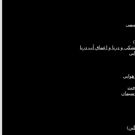
شیمی
ی و دریا و اعماق آب دریا
یی
هوایی
اخت
 سیمان
ین)