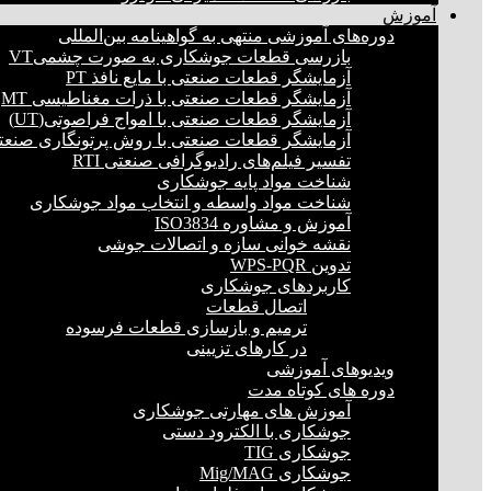
آموزش
دوره‌های آموزشی منتهی به گواهینامه بین‌المللی
بازرسی قطعات جوشکاری به صورت چشمیVT
آزمایشگر قطعات صنعتی با مایع نافذ PT
آزمایشگر قطعات صنعتی با ذرات مغناطیسی MT
آزمایشگر قطعات صنعتی با امواج فراصوتی(UT)
آزمایشگر قطعات صنعتی با روش پرتونگاری صنعتی 
تفسیر فیلم‌های رادیوگرافی صنعتی RTI
شناخت مواد پایه جوشکاری
شناخت مواد واسطه و انتخاب مواد جوشکاری
آموزش و مشاوره ISO3834
نقشه خوانی سازه و اتصالات جوشی
تدوین WPS-PQR
کاربردهای جوشکاری
اتصال قطعات
ترمیم و بازسازی قطعات فرسوده
در کارهای تزیینی
ویدیوهای آموزشی
دوره های کوتاه مدت
آموزش های مهارتی جوشکاری
جوشکاری با الکترود دستی
جوشکاری TIG
جوشکاری Mig/MAG