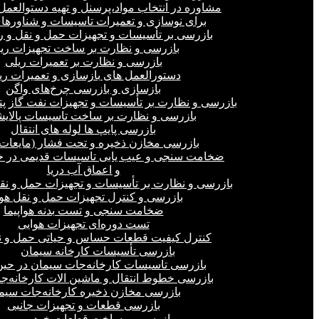
مشاوره در انتخاب مواد،پرسنل و تهیه دستوالعمل‌
برای نوسازی و تعمیرات تاسیسات و شناورهای
بازرسی بر تأسیسات و تجهیزات حمل و نقل و ر
بازرسی و نظارت بر ساخت تجهیزات ری
بازرسی و نظارت بر تعمیرات ریلی
دستورالعمل های بازسازی و تعمیرات ری
بازسازی و بازرسی چرخ‌های واگن
بازرسی و نظارت بر تأسیسات و تجهیزات نفت گاز پ
بازرسی و نظارت بر ساخت تاسیسات پالای
بازرسی پایپ ها لوله های انتقال
بازرسی مخازن ذخیره و تحت فشار (مایعات،
ضخامت سنجی و عیب یابی تاسیسات قدیمی در خ
و اعماق آب دریا
بازرسی و نظارت بر تأسیسات و تجهیزات حمل و نق
بازرسی و کنترل تجهیزات حمل و نقل هو
ضخامت سنجی و تست بدنه هواپیما
تست دوره‌ای تجهیزات هوایی
کنترل کیفیت قطعات حساس و حیاتی حمل و ن
بازرسی تأسیسات کارخانه سیمان
بازرسی تاسیسات کارخانه‌جات سیمان در ح
بازرسی خطوط انتقال و ماشین الات کارخانه‌ج
بازرسی مخازن ذخیره کارخانه‌جات سیم
بازرسی قطعات و تجهیزات جانبی
بازرسی بر ساخت قطعات خودرو