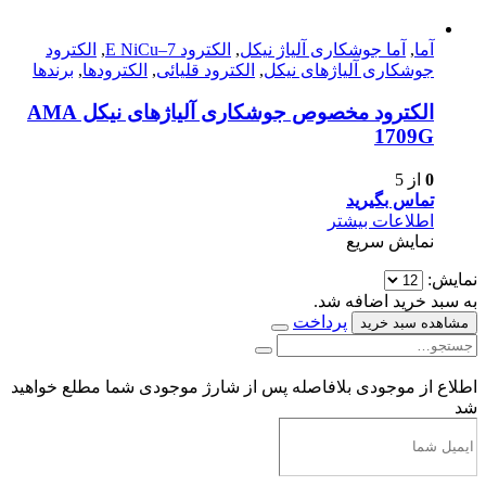
آما
,
آما جوشکاری آلیاژ نیکل
,
الکترود E NiCu–7
,
الکترود
جوشکاری آلیاژهای نیکل
,
الکترود قلیائی
,
الکترودها
,
برندها
الکترود مخصوص جوشکاری آلیاژهای نیکل AMA
1709G
0
از 5
تماس بگیرید
اطلاعات بیشتر
نمایش سریع
نمایش:
به سبد خرید اضافه شد.
پرداخت
مشاهده سبد خرید
اطلاع از موجودی
بلافاصله پس از شارژ موجودی شما مطلع خواهید
شد