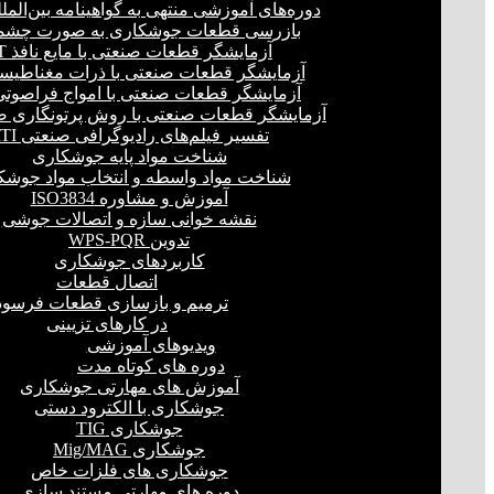
دوره‌های آموزشی منتهی به گواهینامه بین‌المل
بازرسی قطعات جوشکاری به صورت چشمی
آزمایشگر قطعات صنعتی با مایع نافذ PT
آزمایشگر قطعات صنعتی با ذرات مغناطیسی 
آزمایشگر قطعات صنعتی با امواج فراصوتی(UT
آزمایشگر قطعات صنعتی با روش پرتونگاری صنع
تفسیر فیلم‌های رادیوگرافی صنعتی RTI
شناخت مواد پایه جوشکاری
شناخت مواد واسطه و انتخاب مواد جوشک
آموزش و مشاوره ISO3834
نقشه خوانی سازه و اتصالات جوشی
تدوین WPS-PQR
کاربردهای جوشکاری
اتصال قطعات
ترمیم و بازسازی قطعات فرسود
در کارهای تزیینی
ویدیوهای آموزشی
دوره های کوتاه مدت
آموزش های مهارتی جوشکاری
جوشکاری با الکترود دستی
جوشکاری TIG
جوشکاری Mig/MAG
جوشکاری های فلزات خاص
دوره های مهارتی مستند سازی