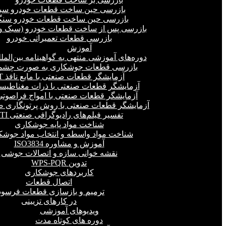
بازرسی حین ساخت قطعات خودرو سب
بازرسی حین ساخت قطعات خودرو سنگ
بازرسی پس از ساخت قطعات خودرو (سبک و 
بازرسی قطعات تعمیراتی خودرو
آموزش
دوره‌های آموزشی منتهی به گواهینامه بین‌المل
بازرسی قطعات جوشکاری به صورت چشمی
آزمایشگر قطعات صنعتی با مایع نافذ PT
آزمایشگر قطعات صنعتی با ذرات مغناطیسی 
آزمایشگر قطعات صنعتی با امواج فراصوتی(UT
آزمایشگر قطعات صنعتی با روش پرتونگاری صنع
تفسیر فیلم‌های رادیوگرافی صنعتی RTI
شناخت مواد پایه جوشکاری
شناخت مواد واسطه و انتخاب مواد جوشک
آموزش و مشاوره ISO3834
نقشه خوانی سازه و اتصالات جوشی
تدوین WPS-PQR
کاربردهای جوشکاری
اتصال قطعات
ترمیم و بازسازی قطعات فرسود
در کارهای تزیینی
ویدیوهای آموزشی
دوره های کوتاه مدت