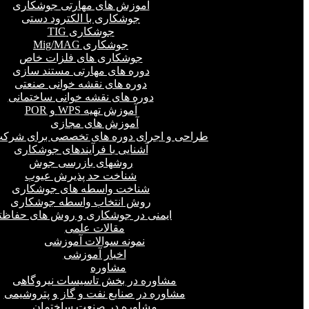
آموزش های مهارتی جوشکاری
جوشکاری با الکترود دستی
جوشکاری TIG
جوشکاری Mig/MAG
جوشکاری های فلزات خاص
دوره های مهارتی مستند سازی
دوره های نقشه خوانی صنعتی
دوره های نقشه خوانی ساختمانی
آموزش تهیه WPS و POR
آموزش های مجازی
طراحی و اجرای دوره های تخصصی برای شرکت
آشنایی با فرآیندهای جوشکاری
روشهای بازرسی جوش
شناخت حد پذیرش عیوب
شناخت واسطه های جوشکاری
روش انتخاب واسطه جوشکاری
ایمنی در جوشکاری و روش های حفاظت
مقالات علمی
نمونه سوالات آموزشی
اخبار آموزشی
مشاوره
مشاوره در بخش تاسیسات نیروگاهی
مشاوره در صنایع نفت و گاز و پتروشیمی
مشاوره در صنعت ساختمان