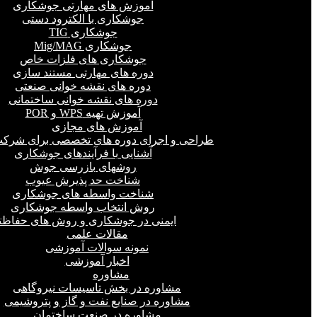
آموزش های مهارتی جوشکاری
جوشکاری با الکترود دستی
جوشکاری TIG
جوشکاری Mig/MAG
جوشکاری های فلزات خاص
دوره های مهارتی مستند سازی
دوره های نقشه خوانی صنعتی
دوره های نقشه خوانی ساختمانی
آموزش تهیه WPS و POR
آموزش های مجازی
طراحی و اجرای دوره های تخصصی برای شرکت
آشنایی با فرآیندهای جوشکاری
روشهای بازرسی جوش
شناخت حد پذیرش عیوب
شناخت واسطه های جوشکاری
روش انتخاب واسطه جوشکاری
ایمنی در جوشکاری و روش های حفاظت
مقالات علمی
نمونه سوالات آموزشی
اخبار آموزشی
مشاوره
مشاوره در بخش تاسیسات نیروگاهی
مشاوره در صنایع نفت و گاز و پتروشیمی
مشاوره در صنعت ساختمان