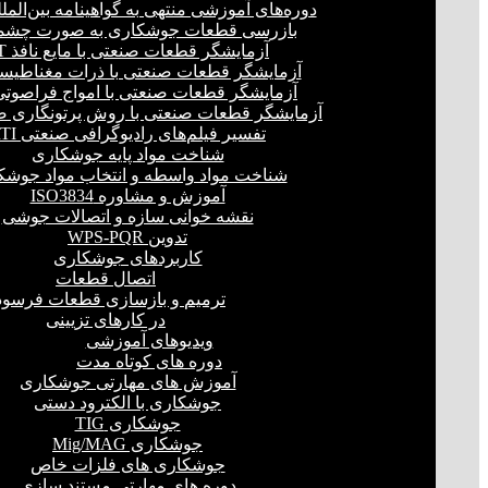
دوره‌های آموزشی منتهی به گواهینامه بین‌المل
بازرسی قطعات جوشکاری به صورت چشمی
آزمایشگر قطعات صنعتی با مایع نافذ PT
آزمایشگر قطعات صنعتی با ذرات مغناطیسی 
آزمایشگر قطعات صنعتی با امواج فراصوتی(UT
آزمایشگر قطعات صنعتی با روش پرتونگاری صنع
تفسیر فیلم‌های رادیوگرافی صنعتی RTI
شناخت مواد پایه جوشکاری
شناخت مواد واسطه و انتخاب مواد جوشک
آموزش و مشاوره ISO3834
نقشه خوانی سازه و اتصالات جوشی
تدوین WPS-PQR
کاربردهای جوشکاری
اتصال قطعات
ترمیم و بازسازی قطعات فرسود
در کارهای تزیینی
ویدیوهای آموزشی
دوره های کوتاه مدت
آموزش های مهارتی جوشکاری
جوشکاری با الکترود دستی
جوشکاری TIG
جوشکاری Mig/MAG
جوشکاری های فلزات خاص
دوره های مهارتی مستند سازی