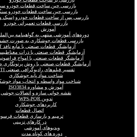
بازرسی حین ساخت قطعات خودرو سب
بازرسی حین ساخت قطعات خودرو سنگ
بازرسی پس از ساخت قطعات خودرو (سبک و 
بازرسی قطعات تعمیراتی خودرو
آموزش
دوره‌های آموزشی منتهی به گواهینامه بین‌المل
بازرسی قطعات جوشکاری به صورت چشمی
آزمایشگر قطعات صنعتی با مایع نافذ PT
آزمایشگر قطعات صنعتی با ذرات مغناطیسی 
آزمایشگر قطعات صنعتی با امواج فراصوتی(UT
آزمایشگر قطعات صنعتی با روش پرتونگاری صنع
تفسیر فیلم‌های رادیوگرافی صنعتی RTI
شناخت مواد پایه جوشکاری
شناخت مواد واسطه و انتخاب مواد جوشک
آموزش و مشاوره ISO3834
نقشه خوانی سازه و اتصالات جوشی
تدوین WPS-PQR
کاربردهای جوشکاری
اتصال قطعات
ترمیم و بازسازی قطعات فرسود
در کارهای تزیینی
ویدیوهای آموزشی
دوره های کوتاه مدت