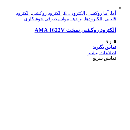
آما
,
آما روکشی
,
الکترود E 1
,
الکترود روکشی
,
الکترود
قلیایی
,
الکترودها
,
برندها
,
مواد مصرفی جوشکاری
الکترود روکشی سخت AMA 1622V
0
از 5
تماس بگیرید
اطلاعات بیشتر
نمایش سریع