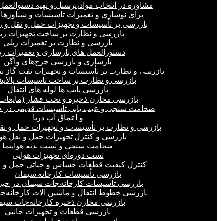
مشاوره در انتخاب مواد،پرسنل و تهیه دستوالعمل‌
برای نوسازی و تعمیرات تاسیسات و شناورهای
بازرسی بر تأسیسات و تجهیزات حمل و نقل و ر
بازرسی و نظارت بر ساخت تجهیزات ری
بازرسی و نظارت بر تعمیرات ریلی
دستورالعمل های بازسازی و تعمیرات ری
بازسازی و بازرسی چرخ‌های واگن
بازرسی و نظارت بر تأسیسات و تجهیزات نفت گاز پ
بازرسی و نظارت بر ساخت تاسیسات پالای
بازرسی پایپ ها لوله های انتقال
بازرسی مخازن ذخیره و تحت فشار (مایعات،
ضخامت سنجی و عیب یابی تاسیسات قدیمی در خ
و اعماق آب دریا
بازرسی و نظارت بر تأسیسات و تجهیزات حمل و نق
بازرسی و کنترل تجهیزات حمل و نقل هو
ضخامت سنجی و تست بدنه هواپیما
تست دوره‌ای تجهیزات هوایی
کنترل کیفیت قطعات حساس و حیاتی حمل و ن
بازرسی تأسیسات کارخانه سیمان
بازرسی تاسیسات کارخانه‌جات سیمان در ح
بازرسی خطوط انتقال و ماشین الات کارخانه‌ج
بازرسی مخازن ذخیره کارخانه‌جات سیم
بازرسی قطعات و تجهیزات جانبی
بازرسی بر ساخت قطعات خودرو