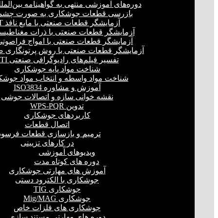
دوره‌های آموزشی منتهی به گواهینامه بین‌المل
بازرسی قطعات جوشکاری به صورت چشمی
آزمایشگر قطعات صنعتی با مایع نافذ PT
آزمایشگر قطعات صنعتی با ذرات مغناطیسی 
آزمایشگر قطعات صنعتی با امواج فراصوتی(UT
آزمایشگر قطعات صنعتی با روش پرتونگاری صنع
تفسیر فیلم‌های رادیوگرافی صنعتی RTI
شناخت مواد پایه جوشکاری
شناخت مواد واسطه و انتخاب مواد جوشک
آموزش و مشاوره ISO3834
نقشه خوانی سازه و اتصالات جوشی
تدوین WPS-PQR
کاربردهای جوشکاری
اتصال قطعات
ترمیم و بازسازی قطعات فرسود
در کارهای تزیینی
ویدیوهای آموزشی
دوره های کوتاه مدت
آموزش های مهارتی جوشکاری
جوشکاری با الکترود دستی
جوشکاری TIG
جوشکاری Mig/MAG
جوشکاری های فلزات خاص
دوره های مهارتی مستند سازی