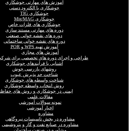
آموزش های مهارتی جوشکاری
جوشکاری با الکترود دستی
جوشکاری TIG
جوشکاری Mig/MAG
جوشکاری های فلزات خاص
دوره های مهارتی مستند سازی
دوره های نقشه خوانی صنعتی
دوره های نقشه خوانی ساختمانی
آموزش تهیه WPS و POR
آموزش های مجازی
طراحی و اجرای دوره های تخصصی برای شرکت
آشنایی با فرآیندهای جوشکاری
روشهای بازرسی جوش
شناخت حد پذیرش عیوب
شناخت واسطه های جوشکاری
روش انتخاب واسطه جوشکاری
ایمنی در جوشکاری و روش های حفاظت
مقالات علمی
نمونه سوالات آموزشی
اخبار آموزشی
مشاوره
مشاوره در بخش تاسیسات نیروگاهی
مشاوره در صنایع نفت و گاز و پتروشیمی
مشاوره در صنعت ساختمان