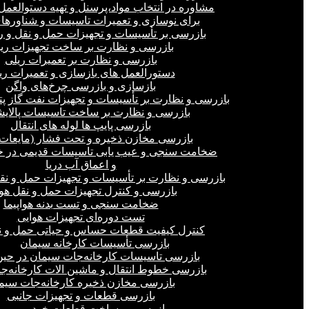
مشاوره در انتخاب مواد،پرسنل و تهیه دستوالعمل‌
برای نوسازی و تعمیرات تاسیسات و شناورهای
بازرسی بر تأسیسات و تجهیزات حمل و نقل و ر
بازرسی و نظارت بر ساخت تجهیزات ری
بازرسی و نظارت بر تعمیرات ریلی
دستورالعمل های بازسازی و تعمیرات ری
بازسازی و بازرسی چرخ‌های واگن
بازرسی و نظارت بر تأسیسات و تجهیزات نفت گاز پ
بازرسی و نظارت بر ساخت تاسیسات پالای
بازرسی پایپ ها لوله های انتقال
بازرسی مخازن ذخیره و تحت فشار (مایعات،
ضخامت سنجی و عیب یابی تاسیسات قدیمی در خ
و اعماق آب دریا
بازرسی و نظارت بر تأسیسات و تجهیزات حمل و نق
بازرسی و کنترل تجهیزات حمل و نقل هو
ضخامت سنجی و تست بدنه هواپیما
تست دوره‌ای تجهیزات هوایی
کنترل کیفیت قطعات حساس و حیاتی حمل و ن
بازرسی تأسیسات کارخانه سیمان
بازرسی تاسیسات کارخانه‌جات سیمان در ح
بازرسی خطوط انتقال و ماشین الات کارخانه‌ج
بازرسی مخازن ذخیره کارخانه‌جات سیم
بازرسی قطعات و تجهیزات جانبی
بازرسی بر ساخت قطعات خودرو