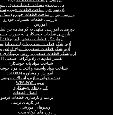
بازرسی حین ساخت قطعات خودرو سب
بازرسی حین ساخت قطعات خودرو سنگ
بازرسی پس از ساخت قطعات خودرو (سبک و 
بازرسی قطعات تعمیراتی خودرو
آموزش
دوره‌های آموزشی منتهی به گواهینامه بین‌المل
بازرسی قطعات جوشکاری به صورت چشمی
آزمایشگر قطعات صنعتی با مایع نافذ PT
آزمایشگر قطعات صنعتی با ذرات مغناطیسی 
آزمایشگر قطعات صنعتی با امواج فراصوتی(UT
آزمایشگر قطعات صنعتی با روش پرتونگاری صنع
تفسیر فیلم‌های رادیوگرافی صنعتی RTI
شناخت مواد پایه جوشکاری
شناخت مواد واسطه و انتخاب مواد جوشک
آموزش و مشاوره ISO3834
نقشه خوانی سازه و اتصالات جوشی
تدوین WPS-PQR
کاربردهای جوشکاری
اتصال قطعات
ترمیم و بازسازی قطعات فرسود
در کارهای تزیینی
ویدیوهای آموزشی
دوره های کوتاه مدت