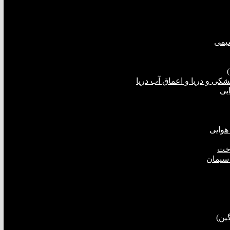
شیمی
ی و دریا و اعماق آب دریا
یی
هوایی
اخت
 سیمان
ین)