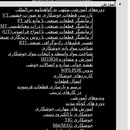
آموزش
دوره‌های آموزشی منتهی به گواهینامه بین‌المللی
بازرسی قطعات جوشکاری به صورت چشمیVT
آزمایشگر قطعات صنعتی با مایع نافذ PT
آزمایشگر قطعات صنعتی با ذرات مغناطیسی MT
آزمایشگر قطعات صنعتی با امواج فراصوتی(UT)
آزمایشگر قطعات صنعتی با روش پرتونگاری صنعتی 
تفسیر فیلم‌های رادیوگرافی صنعتی RTI
شناخت مواد پایه جوشکاری
شناخت مواد واسطه و انتخاب مواد جوشکاری
آموزش و مشاوره ISO3834
نقشه خوانی سازه و اتصالات جوشی
تدوین WPS-PQR
کاربردهای جوشکاری
اتصال قطعات
ترمیم و بازسازی قطعات فرسوده
در کارهای تزیینی
ویدیوهای آموزشی
دوره های کوتاه مدت
آموزش های مهارتی جوشکاری
جوشکاری با الکترود دستی
جوشکاری TIG
جوشکاری Mig/MAG