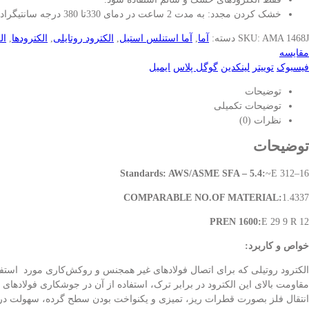
خشک کردن مجدد: به مدت 2 ساعت در دمای 330تا 380 درجه سانتیگراد
AMA 1468J
SKU:
دسته:
آما
,
آما استنلس استیل
,
الکترود روتایلی
,
الکترودها
,
ال
مقایسه
فیسبوک
توییتر
لینکدین
گوگل پلاس
ایمیل
توضیحات
توضیحات تکمیلی
نظرات (0)
توضیحات
Standards: AWS/ASME SFA – 5.4:
~E 312–16
COMPARABLE NO.OF MATERIAL:
1.4337
PREN 1600:
E 29 9 R 12
خواص و کاربرد:
الکترود روتیلی که برای اتصال فولادهای غیر همجنس و روکش‌کاری مورد استفا
مقاومت بالای این الکترود در برابر ترک، استفاده از آن در جوشکاری فولادهای
انتقال فلز بصورت قطرات ریز، تمیزی و یکنواخت بودن سطح گرده، سهولت در