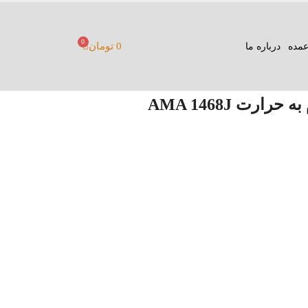
0
0
تومان
مده
درباره ما
 AMA 1468J