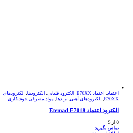
اعتماد
,
اعتماد E70XX
,
الکترود قلیایی
,
الکترودها
,
الکترود‌های
E70XX
,
الکترود‌های آهنی
,
برندها
,
مواد مصرفی جوشکاری
الكترود اعتماد Etemad E7018
0
از 5
تماس بگیرید