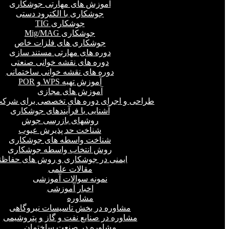
آموزش های مهارتی جوشکاری
جوشکاری با الکترود دستی
جوشکاری TIG
جوشکاری Mig/MAG
جوشکاری های فلزات خاص
دوره های مهارتی مستند سازی
دوره های نقشه خوانی صنعتی
دوره های نقشه خوانی ساختمانی
آموزش تهیه WPS و POR
آموزش های مجازی
طراحی و اجرای دوره های تخصصی برای شرکت
آشنایی با فرآیندهای جوشکاری
روشهای بازرسی جوش
شناخت حد پذیرش عیوب
شناخت واسطه های جوشکاری
روش انتخاب واسطه جوشکاری
ایمنی در جوشکاری و روش های حفاظت
مقالات علمی
نمونه سوالات آموزشی
اخبار آموزشی
مشاوره
مشاوره در بخش تاسیسات نیروگاهی
مشاوره در صنایع نفت و گاز و پتروشیمی
مشاوره در صنعت ساختمان