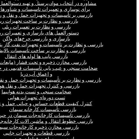
مشاوره در انتخاب مواد،پرسنل و تهیه دستوالعمل‌
برای نوسازی و تعمیرات تاسیسات و شناورهای
بازرسی بر تأسیسات و تجهیزات حمل و نقل و ر
بازرسی و نظارت بر ساخت تجهیزات ری
بازرسی و نظارت بر تعمیرات ریلی
دستورالعمل های بازسازی و تعمیرات ری
بازسازی و بازرسی چرخ‌های واگن
بازرسی و نظارت بر تأسیسات و تجهیزات نفت گاز پ
بازرسی و نظارت بر ساخت تاسیسات پالای
بازرسی پایپ ها لوله های انتقال
بازرسی مخازن ذخیره و تحت فشار (مایعات،
ضخامت سنجی و عیب یابی تاسیسات قدیمی در خ
و اعماق آب دریا
بازرسی و نظارت بر تأسیسات و تجهیزات حمل و نق
بازرسی و کنترل تجهیزات حمل و نقل هو
ضخامت سنجی و تست بدنه هواپیما
تست دوره‌ای تجهیزات هوایی
کنترل کیفیت قطعات حساس و حیاتی حمل و ن
بازرسی تأسیسات کارخانه سیمان
بازرسی تاسیسات کارخانه‌جات سیمان در ح
بازرسی خطوط انتقال و ماشین الات کارخانه‌ج
بازرسی مخازن ذخیره کارخانه‌جات سیم
بازرسی قطعات و تجهیزات جانبی
بازرسی بر ساخت قطعات خودرو