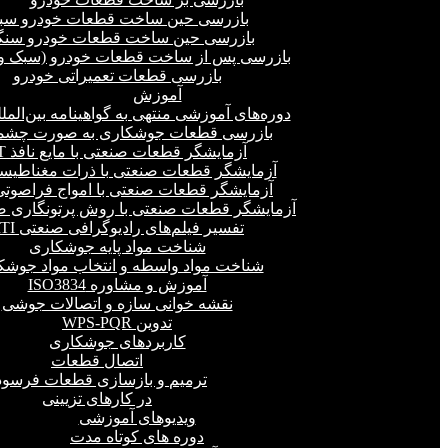
بازرسی حین ساخت قطعات خودرو سب
بازرسی حین ساخت قطعات خودرو سنگ
بازرسی پس از ساخت قطعات خودرو (سبک و 
بازرسی قطعات تعمیراتی خودرو
آموزش
دوره‌های آموزشی منتهی به گواهینامه بین‌المل
بازرسی قطعات جوشکاری به صورت چشمی
آزمایشگر قطعات صنعتی با مایع نافذ PT
آزمایشگر قطعات صنعتی با ذرات مغناطیسی 
آزمایشگر قطعات صنعتی با امواج فراصوتی(UT
آزمایشگر قطعات صنعتی با روش پرتونگاری صنع
تفسیر فیلم‌های رادیوگرافی صنعتی RTI
شناخت مواد پایه جوشکاری
شناخت مواد واسطه و انتخاب مواد جوشک
آموزش و مشاوره ISO3834
نقشه خوانی سازه و اتصالات جوشی
تدوین WPS-PQR
کاربردهای جوشکاری
اتصال قطعات
ترمیم و بازسازی قطعات فرسود
در کارهای تزیینی
ویدیوهای آموزشی
دوره های کوتاه مدت