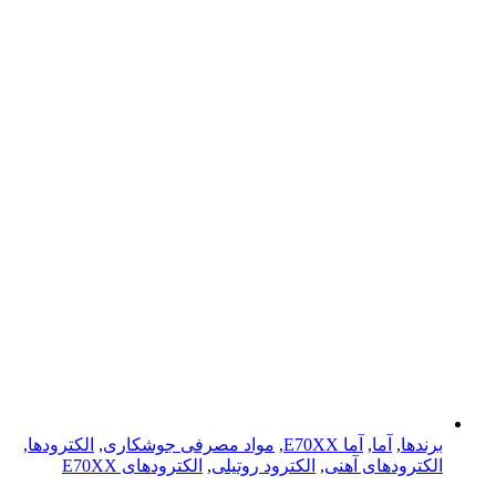
برندها
,
آما
,
آما E70XX
,
مواد مصرفی جوشکاری
,
الکترودها
,
الکترود‌های آهنی
,
الکترود روتیلی
,
الکترود‌های E70XX