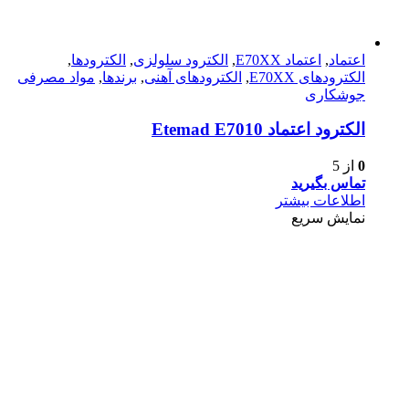
اعتماد
,
اعتماد E70XX
,
الکترود سلولزی
,
الکترودها
,
الکترود‌های E70XX
,
الکترود‌های آهنی
,
برندها
,
مواد مصرفی
جوشکاری
الكترود اعتماد Etemad E7010
0
از 5
تماس بگیرید
اطلاعات بیشتر
نمایش سریع