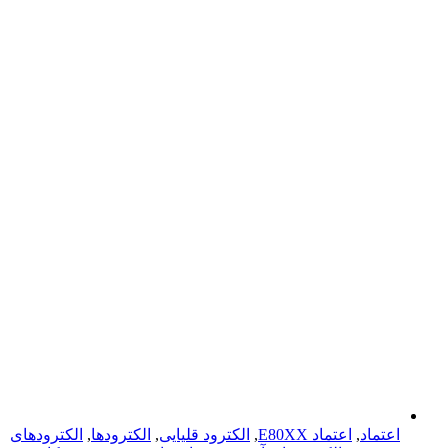
اعتماد
,
اعتماد E80XX
,
الکترود قلیایی
,
الکترودها
,
الکترود‌های