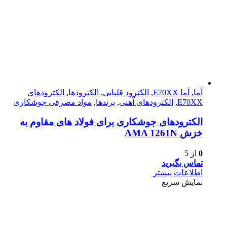
آما
,
آما E70XX
,
الکترود قلیایی
,
الکترودها
,
الکترود‌های
E70XX
,
الکترود‌های آهنی
,
برندها
,
مواد مصرفی جوشکاری
الکترودهای جوشکاری برای فولاد های مقاوم به
خزش AMA 1261N
0
از 5
تماس بگیرید
اطلاعات بیشتر
نمایش سریع