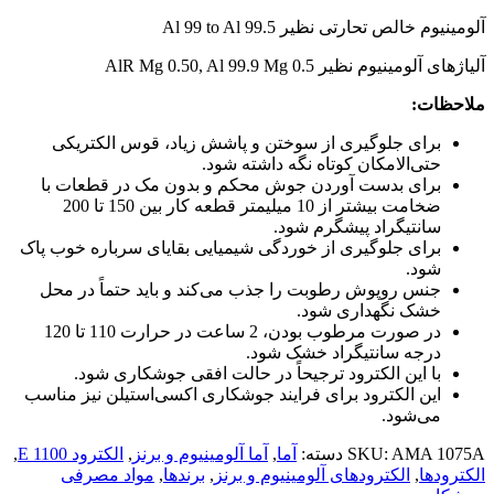
آلومینیوم خالص تحارتی نظیر Al 99 to Al 99.5
آلیاژهای آلومینیوم نظیر AlR Mg 0.50, Al 99.9 Mg 0.5
ملاحظات:
برای جلوگیری از سوختن و پاشش زیاد، قوس الکتریکی
حتی‌الامکان کوتاه نگه داشته شود.
برای بدست آوردن جوش محکم و بدون مک در قطعات با
ضخامت بیشتر از 10 میلیمتر قطعه کار بین 150 تا 200
سانتیگراد پیشگرم شود.
برای جلوگیری از خوردگی شیمیایی بقایای سرباره خوب پاک
شود.
جنس روپوش رطوبت را جذب می‌کند و باید حتماً در محل
خشک نگهداری شود.
در صورت مرطوب بودن، 2 ساعت در حرارت 110 تا 120
درجه سانتیگراد خشک شود.
با این الکترود ترجیحاً در حالت افقی جوشکاری شود.
این الکترود برای فرایند جوشکاری اکسی‌استیلن نیز مناسب
می‌شود.
AMA 1075A
SKU:
دسته:
آما
,
آما آلومینیوم و برنز
,
الکترود E 1100
,
الکترودها
,
الکترود‌های آلومینیوم و برنز
,
برندها
,
مواد مصرفی