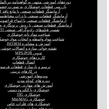
دوره‌های آموزشی منتهی به گواهینامه بین‌المل
بازرسی قطعات جوشکاری به صورت چشمی
آزمایشگر قطعات صنعتی با مایع نافذ PT
آزمایشگر قطعات صنعتی با ذرات مغناطیسی 
آزمایشگر قطعات صنعتی با امواج فراصوتی(UT
آزمایشگر قطعات صنعتی با روش پرتونگاری صنع
تفسیر فیلم‌های رادیوگرافی صنعتی RTI
شناخت مواد پایه جوشکاری
شناخت مواد واسطه و انتخاب مواد جوشک
آموزش و مشاوره ISO3834
نقشه خوانی سازه و اتصالات جوشی
تدوین WPS-PQR
کاربردهای جوشکاری
اتصال قطعات
ترمیم و بازسازی قطعات فرسود
در کارهای تزیینی
ویدیوهای آموزشی
دوره های کوتاه مدت
آموزش های مهارتی جوشکاری
جوشکاری با الکترود دستی
جوشکاری TIG
جوشکاری Mig/MAG
جوشکاری های فلزات خاص
دوره های مهارتی مستند سازی