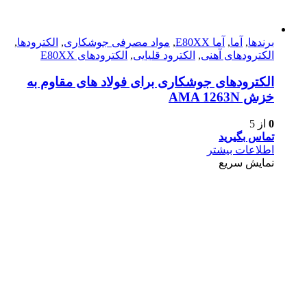
برندها
,
آما
,
آما E80XX
,
مواد مصرفی جوشکاری
,
الکترودها
,
الکترود‌های آهنی
,
الکترود قلیایی
,
الکترود‌های E80XX
الکترودهای جوشکاری برای فولاد های مقاوم به
خزش AMA 1263N
0
از 5
تماس بگیرید
اطلاعات بیشتر
نمایش سریع