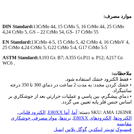
موارد مصرف:
DIN
Standard:
13CrMo 44, 15 CrMo 5, 16 CrMo 44, 25 CrMo
4,24 CrMo 5, GS – 22 CrMo 54, GS- 17 CrMo 55
EN Standard:
13CrMo 4-5, 15 CrMo 5, 42 CrMo 4, 16 CrMoV 4,
25 CrMo 4,24 CrMo 5, G22 CrMo 5-4, G17 CrMo 5-5
ASTM Standard:
A193 Gr. B7; A355 Gr.P11 a. P12; A217 Gr.
WC6 .
ملاحظات:
• فقط الكترود خشك استفاده شود.
• خشك كردن مجدد: به مدت 2 ساعت در دماي 300 تا 350 درجه
سانتيگراد.
• دماي پيشگرم، بين پاسي و عمليات حرارتي بعد از جوشكاري بر
اساس جنس فلز پايه تعيين مي گردد.
AMA 1263NR
SKU:
دسته:
آما
,
آما E80XX
,
الکترود قلیایی
,
الکترودها
,
الکترود‌های E80XX
,
برندها
,
مواد مصرفی جوشکاری
مقایسه
فیسبوک
توییتر
لینکدین
گوگل پلاس
ایمیل