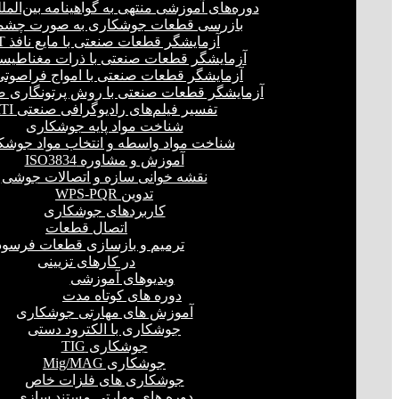
دوره‌های آموزشی منتهی به گواهینامه بین‌المل
بازرسی قطعات جوشکاری به صورت چشمی
آزمایشگر قطعات صنعتی با مایع نافذ PT
آزمایشگر قطعات صنعتی با ذرات مغناطیسی 
آزمایشگر قطعات صنعتی با امواج فراصوتی(UT
آزمایشگر قطعات صنعتی با روش پرتونگاری صنع
تفسیر فیلم‌های رادیوگرافی صنعتی RTI
شناخت مواد پایه جوشکاری
شناخت مواد واسطه و انتخاب مواد جوشک
آموزش و مشاوره ISO3834
نقشه خوانی سازه و اتصالات جوشی
تدوین WPS-PQR
کاربردهای جوشکاری
اتصال قطعات
ترمیم و بازسازی قطعات فرسود
در کارهای تزیینی
ویدیوهای آموزشی
دوره های کوتاه مدت
آموزش های مهارتی جوشکاری
جوشکاری با الکترود دستی
جوشکاری TIG
جوشکاری Mig/MAG
جوشکاری های فلزات خاص
دوره های مهارتی مستند سازی