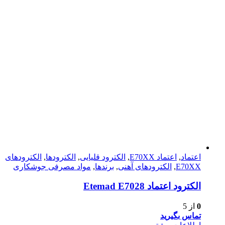
اعتماد
,
اعتماد E70XX
,
الکترود قلیایی
,
الکترودها
,
الکترود‌های
E70XX
,
الکترود‌های آهنی
,
برندها
,
مواد مصرفی جوشکاری
الكترود اعتماد Etemad E7028
0
از 5
تماس بگیرید