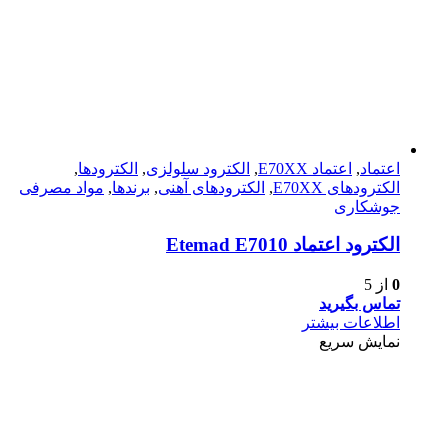
اعتماد
,
اعتماد E70XX
,
الکترود سلولزی
,
الکترودها
,
الکترود‌های E70XX
,
الکترود‌های آهنی
,
برندها
,
مواد مصرفی
جوشکاری
الكترود اعتماد Etemad E7010
0
از 5
تماس بگیرید
اطلاعات بیشتر
نمایش سریع