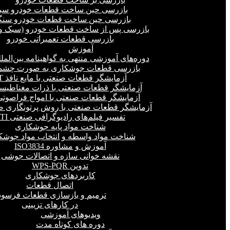
بازرسی حین ساخت قطعات خودرو سب
بازرسی حین ساخت قطعات خودرو سنگ
بازرسی پس از ساخت قطعات خودرو (سبک و 
بازرسی قطعات تعمیراتی خودرو
آموزش
دوره‌های آموزشی منتهی به گواهینامه بین‌المل
بازرسی قطعات جوشکاری به صورت چشمی
آزمایشگر قطعات صنعتی با مایع نافذ PT
آزمایشگر قطعات صنعتی با ذرات مغناطیسی 
آزمایشگر قطعات صنعتی با امواج فراصوتی(UT
آزمایشگر قطعات صنعتی با روش پرتونگاری صنع
تفسیر فیلم‌های رادیوگرافی صنعتی RTI
شناخت مواد پایه جوشکاری
شناخت مواد واسطه و انتخاب مواد جوشک
آموزش و مشاوره ISO3834
نقشه خوانی سازه و اتصالات جوشی
تدوین WPS-PQR
کاربردهای جوشکاری
اتصال قطعات
ترمیم و بازسازی قطعات فرسود
در کارهای تزیینی
ویدیوهای آموزشی
دوره های کوتاه مدت