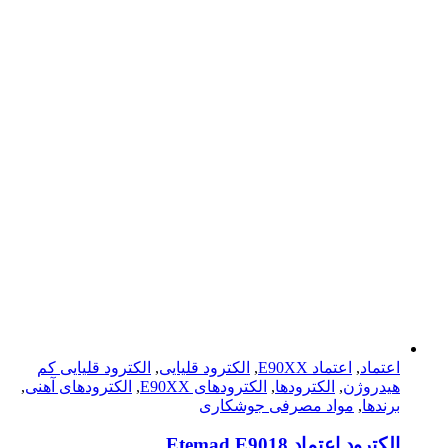
اعتماد
,
اعتماد E90XX
,
الکترود قلیایی
,
الکترود قلیایی کم
هیدروژن
,
الکترودها
,
الکترود‌های E90XX
,
الکترود‌های آهنی
,
برندها
,
مواد مصرفی جوشکاری
الكترود اعتماد Etemad E9018