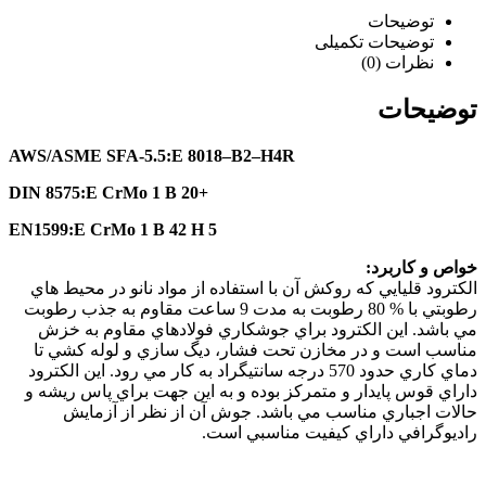
توضیحات
توضیحات تکمیلی
نظرات (0)
توضیحات
AWS/ASME SFA-5.5:E 8018–B2–H4R
DIN 8575:E CrMo 1 B 20+
EN1599:E CrMo 1 B 42 H 5
خواص و كاربرد:
الكترود قليايي كه روكش آن با استفاده از مواد نانو در محيط هاي
رطوبتي با % 80 رطوبت به مدت 9 ساعت مقاوم به جذب رطوبت
مي باشد. اين الكترود براي جوشكاري فولادهاي مقاوم به خزش
مناسب است و در مخازن تحت فشار، ديگ سازي و لوله كشي تا
دماي كاري حدود 570 درجه سانتيگراد به كار مي رود. اين الكترود
داراي قوس پايدار و متمركز بوده و به اين جهت براي پاس ريشه و
حالات اجباري مناسب مي باشد. جوش آن از نظر از آزمايش
راديوگرافي داراي كيفيت مناسبي است.