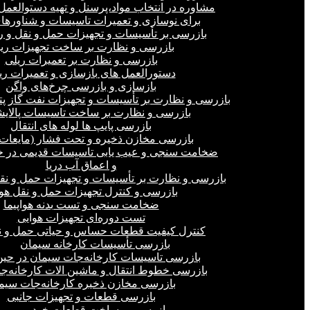
مشاوره در انتخاب مواد،پرسنل و تهیه دستوالعمل‌
برای نوسازی و تعمیرات تاسیسات و شناورهای
بازرسی بر تأسیسات و تجهیزات حمل و نقل و ر
بازرسی و نظارت بر ساخت تجهیزات ری
بازرسی و نظارت بر تعمیرات ریلی
دستورالعمل های بازسازی و تعمیرات ری
بازسازی و بازرسی چرخ‌های واگن
بازرسی و نظارت بر تأسیسات و تجهیزات نفت گاز پ
بازرسی و نظارت بر ساخت تاسیسات پالای
بازرسی پایپ ها لوله های انتقال
بازرسی مخازن ذخیره و تحت فشار (مایعات،
ضخامت سنجی و عیب یابی تاسیسات قدیمی در خ
و اعماق آب دریا
بازرسی و نظارت بر تأسیسات و تجهیزات حمل و نق
بازرسی و کنترل تجهیزات حمل و نقل هو
ضخامت سنجی و تست بدنه هواپیما
تست دوره‌ای تجهیزات هوایی
کنترل کیفیت قطعات حساس و حیاتی حمل و ن
بازرسی تأسیسات کارخانه سیمان
بازرسی تاسیسات کارخانه‌جات سیمان در ح
بازرسی خطوط انتقال و ماشین الات کارخانه‌ج
بازرسی مخازن ذخیره کارخانه‌جات سیم
بازرسی قطعات و تجهیزات جانبی
بازرسی بر ساخت قطعات خودرو