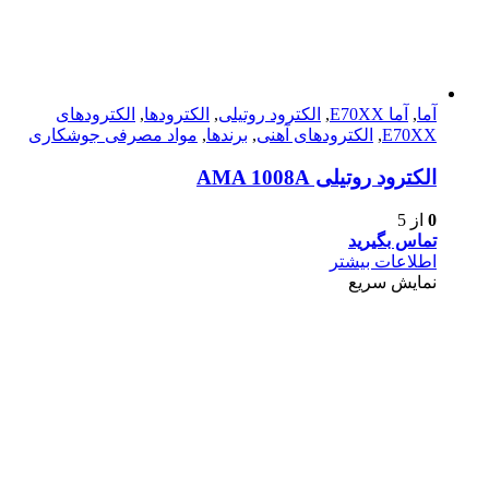
آما
,
آما E70XX
,
الکترود روتیلی
,
الکترودها
,
الکترود‌های
E70XX
,
الکترود‌های آهنی
,
برندها
,
مواد مصرفی جوشکاری
الکترود روتیلی AMA 1008A
0
از 5
تماس بگیرید
اطلاعات بیشتر
نمایش سریع