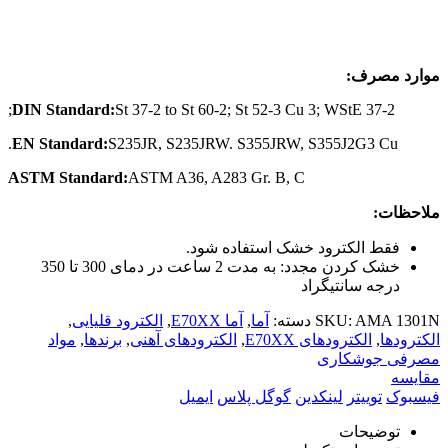
موار
د مصرف:
DIN Standard:
St 37-2 to St 60-2; St 52-3 Cu 3; WStE 37-2;
EN Standard:
S235JR, S235JRW. S355JRW, S355J2G3 Cu.
ASTM Standard:
ASTM A36, A283 Gr. B, C
ملاحظات:
فقط الکترود خشک استفاده شود.
خشک کردن مجدد: به مدت 2 ساعت در دمای 300 تا 350
درجه سانتیگراد
AMA 1301N
SKU:
دسته:
آما
,
آما E70XX
,
الکترود قلیایی
,
الکترودها
,
الکترود‌های E70XX
,
الکترود‌های آهنی
,
برندها
,
مواد
مصرفی جوشکاری
مقایسه
فیسبوک
توییتر
لینکدین
گوگل پلاس
ایمیل
توضیحات