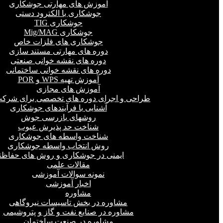
آموزش های مهارتی جوشکاری
جوشکاری با الکترود دستی
جوشکاری TIG
جوشکاری Mig/MAG
جوشکاری های فلزات خاص
دوره های مهارتی مستند سازی
دوره های نقشه خوانی صنعتی
دوره های نقشه خوانی ساختمانی
آموزش تهیه WPS و POR
آموزش های مجازی
طراحی و اجرای دوره های تخصصی برای شرکت
آشنایی با فرآیندهای جوشکاری
روشهای بازرسی جوش
شناخت حد پذیرش عیوب
شناخت واسطه های جوشکاری
روش انتخاب واسطه جوشکاری
ایمنی در جوشکاری و روش های حفاظت
مقالات علمی
نمونه سوالات آموزشی
اخبار آموزشی
مشاوره
مشاوره در بخش تاسیسات نیروگاهی
مشاوره در صنایع نفت و گاز و پتروشیمی
مشاوره در صنعت ساختمان