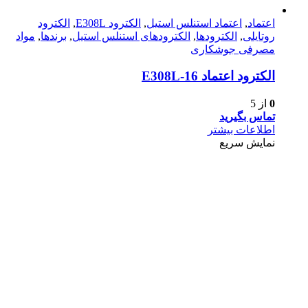
اعتماد
,
اعتماد استنلس استیل
,
الکترود E308L
,
الکترود
روتایلی
,
الکترودها
,
الکترودهای استنلس استیل
,
برندها
,
مواد
مصرفی جوشکاری
الکترود اعتماد E308L-16
0
از 5
تماس بگیرید
اطلاعات بیشتر
نمایش سریع