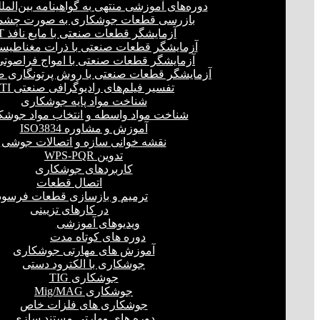
دوره‌های آموزشی منتهی به گواهینامه بین‌المل
بازرسی قطعات جوشکاری به صورت چشمی
آزمایشگر قطعات صنعتی با مایع نافذ PT
آزمایشگر قطعات صنعتی با ذرات مغناطیسی 
آزمایشگر قطعات صنعتی با امواج فراصوتی(UT
آزمایشگر قطعات صنعتی با روش پرتونگاری صنع
تفسیر فیلم‌های رادیوگرافی صنعتی RTI
شناخت مواد پایه جوشکاری
شناخت مواد واسطه و انتخاب مواد جوشک
آموزش و مشاوره ISO3834
نقشه خوانی سازه و اتصالات جوشی
تدوین WPS-PQR
کاربردهای جوشکاری
اتصال قطعات
ترمیم و بازسازی قطعات فرسود
در کارهای تزیینی
ویدیوهای آموزشی
دوره های کوتاه مدت
آموزش های مهارتی جوشکاری
جوشکاری با الکترود دستی
جوشکاری TIG
جوشکاری Mig/MAG
جوشکاری های فلزات خاص
دوره های مهارتی مستند سازی