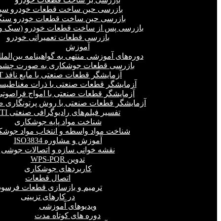
بازرسی حین ساخت قطعات خودرو سب
بازرسی حین ساخت قطعات خودرو سنگ
بازرسی پس از ساخت قطعات خودرو (سبک و 
بازرسی قطعات تعمیراتی خودرو
آموزش
دوره‌های آموزشی منتهی به گواهینامه بین‌المل
بازرسی قطعات جوشکاری به صورت چشمی
آزمایشگر قطعات صنعتی با مایع نافذ PT
آزمایشگر قطعات صنعتی با ذرات مغناطیسی 
آزمایشگر قطعات صنعتی با امواج فراصوتی(UT
آزمایشگر قطعات صنعتی با روش پرتونگاری صنع
تفسیر فیلم‌های رادیوگرافی صنعتی RTI
شناخت مواد پایه جوشکاری
شناخت مواد واسطه و انتخاب مواد جوشک
آموزش و مشاوره ISO3834
نقشه خوانی سازه و اتصالات جوشی
تدوین WPS-PQR
کاربردهای جوشکاری
اتصال قطعات
ترمیم و بازسازی قطعات فرسود
در کارهای تزیینی
ویدیوهای آموزشی
دوره های کوتاه مدت