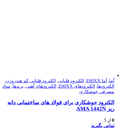
آما
,
آما E80XX
,
الکترود قلیایی
,
الکترود قلیایی کم هیدروژن
,
الکترودها
,
الکترود‌های E80XX
,
الکترود‌های آهنی
,
برندها
,
مواد
مصرفی جوشکاری
الکترود جوشکاری برای فولاد های ساختمانی دانه
ریز AMA 1442N
0
از 5
تماس بگیرید