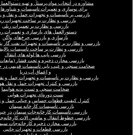
مشاوره در انتخاب مواد،پرسنل و تهیه دستوالعمل‌
برای نوسازی و تعمیرات تاسیسات و شناورهای
بازرسی بر تأسیسات و تجهیزات حمل و نقل و ر
بازرسی و نظارت بر ساخت تجهیزات ری
بازرسی و نظارت بر تعمیرات ریلی
دستورالعمل های بازسازی و تعمیرات ری
بازسازی و بازرسی چرخ‌های واگن
بازرسی و نظارت بر تأسیسات و تجهیزات نفت گاز پ
بازرسی و نظارت بر ساخت تاسیسات پالای
بازرسی پایپ ها لوله های انتقال
بازرسی مخازن ذخیره و تحت فشار (مایعات،
ضخامت سنجی و عیب یابی تاسیسات قدیمی در خ
و اعماق آب دریا
بازرسی و نظارت بر تأسیسات و تجهیزات حمل و نق
بازرسی و کنترل تجهیزات حمل و نقل هو
ضخامت سنجی و تست بدنه هواپیما
تست دوره‌ای تجهیزات هوایی
کنترل کیفیت قطعات حساس و حیاتی حمل و ن
بازرسی تأسیسات کارخانه سیمان
بازرسی تاسیسات کارخانه‌جات سیمان در ح
بازرسی خطوط انتقال و ماشین الات کارخانه‌ج
بازرسی مخازن ذخیره کارخانه‌جات سیم
بازرسی قطعات و تجهیزات جانبی
بازرسی بر ساخت قطعات خودرو