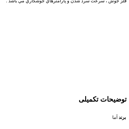
فلز جوش ، سرعت سرد شدن و پارامترهاي جوشكاري مي باشد .
توضیحات تکمیلی
برند
آما