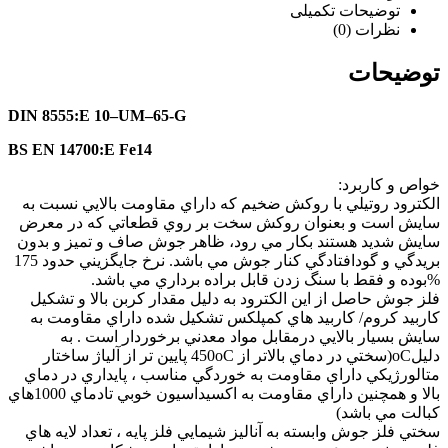
توضیحات تکمیلی
نظرات (0)
توضیحات
DIN 8555:E 10–UM–65-G
BS EN 14700:E Fe14
خواص و كاربرد:
الكترود روتيلي با روكش ضخيم كه داراي مقاومت بالايي نسبت به
سايش است و بعنوان روكش سخت بر روي قطعاتي كه در معرض
سايش شديد هستند بكار مي رود، ظاهر جوش صاف و تميز و بدون
بريدگي و گودافتادگي كنار جوش مي باشد. نرخ جايگزيني حدود 175
%بوده و فقط با سنگ زدن قابل براده برداري مي باشد.
فلز جوش حاصل از اين الكترود به دليل مقدار كربن بالا و تشكيل
كاربيد كروم/ كاربيد هاي كمپلكس تشكيل شده داراي مقاومت به
سايش بسيار بالايي درمقابل مواد معدني برخوردار است . به
دليلоC(سختي در دماي بالاتر از 450оC پايين تر از آلياژ ساختار
متالورژيكي داراي مقاومت به خوردگي مناسب ، پايداري در دماي
بالا و همچنين داراي مقاومت به اكسيداسيون خوبي تادماي 1000هاي
كبالت مي باشد)
سختي فلز جوش وابسته به آناليز شيمايي فلز پايه ، تعداد لايه هاي