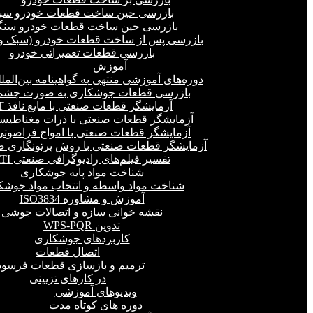
بازرسی حین ساخت قطعات خودرو سب
بازرسی حین ساخت قطعات خودرو سنگ
بازرسی پس از ساخت قطعات خودرو (سبک و 
بازرسی قطعات تعمیراتی خودرو
آموزش
دوره‌های آموزشی منتهی به گواهینامه بین‌المل
بازرسی قطعات جوشکاری به صورت چشمی
آزمایشگر قطعات صنعتی با مایع نافذ PT
آزمایشگر قطعات صنعتی با ذرات مغناطیسی 
آزمایشگر قطعات صنعتی با امواج فراصوتی(UT
آزمایشگر قطعات صنعتی با روش پرتونگاری صنع
تفسیر فیلم‌های رادیوگرافی صنعتی RTI
شناخت مواد پایه جوشکاری
شناخت مواد واسطه و انتخاب مواد جوشک
آموزش و مشاوره ISO3834
نقشه خوانی سازه و اتصالات جوشی
تدوین WPS-PQR
کاربردهای جوشکاری
اتصال قطعات
ترمیم و بازسازی قطعات فرسود
در کارهای تزیینی
ویدیوهای آموزشی
دوره های کوتاه مدت