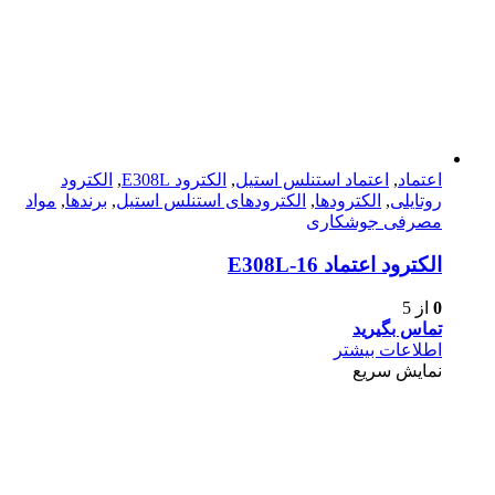
اعتماد
,
اعتماد استنلس استیل
,
الکترود E308L
,
الکترود
روتایلی
,
الکترودها
,
الکترودهای استنلس استیل
,
برندها
,
مواد
مصرفی جوشکاری
الکترود اعتماد E308L-16
0
از 5
تماس بگیرید
اطلاعات بیشتر
نمایش سریع