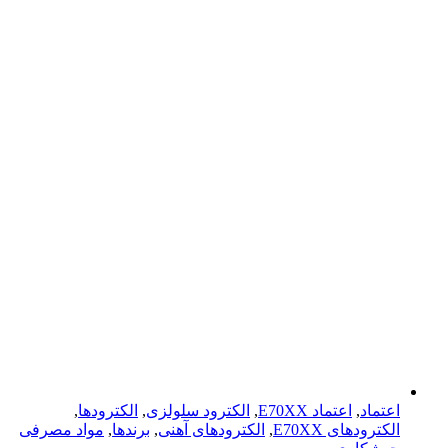
اعتماد
,
اعتماد E70XX
,
الکترود سلولزی
,
الکترودها
,
الکترود‌های E70XX
,
الکترود‌های آهنی
,
برندها
,
مواد مصرفی