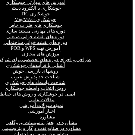
آموزش های مهارتی جوشکاری
جوشکاری با الکترود دستی
جوشکاری TIG
جوشکاری Mig/MAG
جوشکاری های فلزات خاص
دوره های مهارتی مستند سازی
دوره های نقشه خوانی صنعتی
دوره های نقشه خوانی ساختمانی
آموزش تهیه WPS و POR
آموزش های مجازی
طراحی و اجرای دوره های تخصصی برای شرکت
آشنایی با فرآیندهای جوشکاری
روشهای بازرسی جوش
شناخت حد پذیرش عیوب
شناخت واسطه های جوشکاری
روش انتخاب واسطه جوشکاری
ایمنی در جوشکاری و روش های حفاظت
مقالات علمی
نمونه سوالات آموزشی
اخبار آموزشی
مشاوره
مشاوره در بخش تاسیسات نیروگاهی
مشاوره در صنایع نفت و گاز و پتروشیمی
مشاوره در صنعت ساختمان