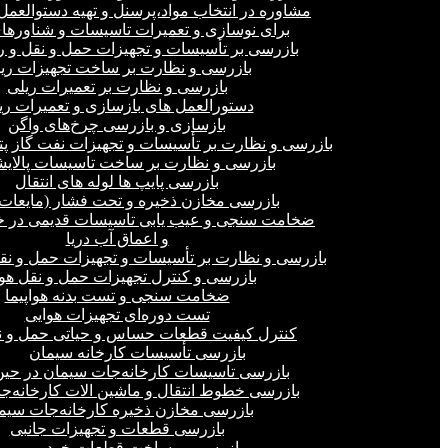
مشاوره در انتخاب مواد،پرسنل و تهیه دستوالعمل‌
برای نوسازی و تعمیرات تاسیسات و شناورهای
بازرسی بر تأسیسات و تجهیزات حمل و نقل و ر
بازرسی و نظارت بر ساخت تجهیزات ری
بازرسی و نظارت بر تعمیرات ریلی
دستورالعمل های بازسازی و تعمیرات ری
بازسازی و بازرسی چرخ‌های واگن
بازرسی و نظارت بر تأسیسات و تجهیزات نفت گاز پ
بازرسی و نظارت بر ساخت تاسیسات پالای
بازرسی پایپ ها لوله های انتقال
بازرسی مخازن ذخیره و تحت فشار (مایعات،
ضخامت سنجی و عیب یابی تاسیسات قدیمی در خ
و اعماق آب دریا
بازرسی و نظارت بر تأسیسات و تجهیزات حمل و نق
بازرسی و کنترل تجهیزات حمل و نقل هو
ضخامت سنجی و تست بدنه هواپیما
تست دوره‌ای تجهیزات هوایی
کنترل کیفیت قطعات حساس و حیاتی حمل و ن
بازرسی تأسیسات کارخانه سیمان
بازرسی تاسیسات کارخانه‌جات سیمان در ح
بازرسی خطوط انتقال و ماشین الات کارخانه‌ج
بازرسی مخازن ذخیره کارخانه‌جات سیم
بازرسی قطعات و تجهیزات جانبی
بازرسی بر ساخت قطعات خودرو