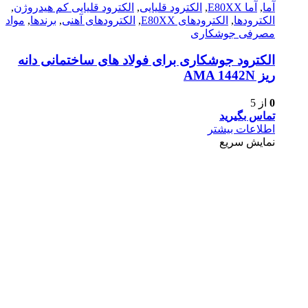
آما
,
آما E80XX
,
الکترود قلیایی
,
الکترود قلیایی کم هیدروژن
,
الکترودها
,
الکترود‌های E80XX
,
الکترود‌های آهنی
,
برندها
,
مواد
مصرفی جوشکاری
الکترود جوشکاری برای فولاد های ساختمانی دانه
ریز AMA 1442N
0
از 5
تماس بگیرید
اطلاعات بیشتر
نمایش سریع