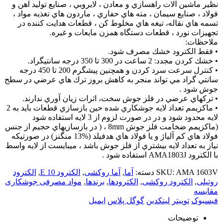
نظير ماشين آلات راهسازي و معادن ، لايروبي ، صنايع توليد آهن و
فولاد ، صنايع سيمان ، مته هاي حفاري ، ماردون هاي تغذيه مواد ،
تسمه هاي نقاله، تيغه هاي مخلوط كن ، قطعات هدايت كننده در
تجهيزات نورد ، قطعات دستگاه همزن مايعات و غيره.
ملاحظات:
• فقط الكترود خشك مصرف شود.
• خشك كردن مجدد: 2 ساعت در 300 تا 350 درجه سانتيگراد.
• كنترل سرعت سرد كردن و همچنين پيشگرم 200 تا 450 درجه
سانتي گراد مي تواند منجر به كاهش بروز ترك هاي عرضي در سطح
جوش شود .
• تركهاي عرضي در فلز جوش سخت، اثرات زيان آوري ندارند.
• ماكزيمم تعداد لايه جوشكاري شده حين بازسازي قطعات بايد به 2
لايه محدود شود و در در صورت لزوم از 3 لايه استفاده شود
(ماكزيمم ضخامت فلز جوش 8mm ، ( در بازسازيهاي حجيم از جنس
فولاد هاي كم آلياژ و يا فولاد هاي هدفيلد (%13 منگنز) در صورتيكه
نياز به تعداد لايه بيشتري از فلز جوش باشد ، ميبايست از لايه واسط
با الكترود AMA1803J استفاده شود .
AMA 1603V
SKU:
دسته:
آما
,
آما روکشی
,
الکترود E 10
,
الکترود
روتیلی
,
الکترود روکشی
,
الکترودها
,
برندها
,
مواد مصرفی جوشکاری
مقایسه
فیسبوک
توییتر
لینکدین
گوگل پلاس
ایمیل
توضیحات