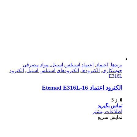
برندها
,
اعتماد
,
اعتماد استنلس استیل
,
مواد مصرفی
جوشکاری
,
الکترودها
,
الکترودهای استنلس استیل
,
الکترود
E316L
الکترود اعتماد Etemad E316L-16
0
از 5
تماس بگیرید
اطلاعات بیشتر
نمایش سریع