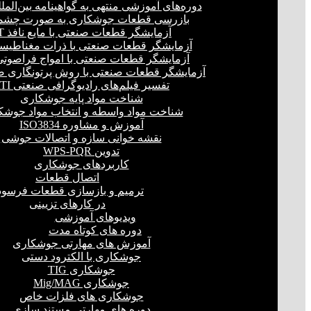
دوره‌های آموزشی منتهی به گواهینامه بین‌المل
بازرسی قطعات جوشکاری به صورت چشمی
آزمایشگر قطعات صنعتی با مایع نافذ PT
آزمایشگر قطعات صنعتی با ذرات مغناطیسی 
آزمایشگر قطعات صنعتی با امواج فراصوتی(UT
آزمایشگر قطعات صنعتی با روش پرتونگاری صنع
تفسیر فیلم‌های رادیوگرافی صنعتی RTI
شناخت مواد پایه جوشکاری
شناخت مواد واسطه و انتخاب مواد جوشک
آموزش و مشاوره ISO3834
نقشه خوانی سازه و اتصالات جوشی
تدوین WPS-PQR
کاربردهای جوشکاری
اتصال قطعات
ترمیم و بازسازی قطعات فرسود
در کارهای تزیینی
ویدیوهای آموزشی
دوره های کوتاه مدت
آموزش های مهارتی جوشکاری
جوشکاری با الکترود دستی
جوشکاری TIG
جوشکاری Mig/MAG
جوشکاری های فلزات خاص
دوره های مهارتی مستند سازی