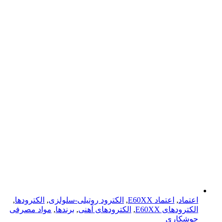
اعتماد
,
اعتماد E60XX
,
الکترود روتیلی-سلولزی
,
الکترودها
,
الکترود‌های E60XX
,
الکترود‌های آهنی
,
برندها
,
مواد مصرفی
جوشکاری