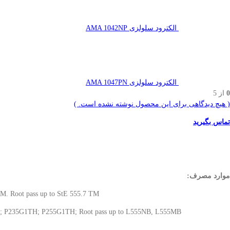
الکترود سلولزی AMA 1042NP
الکترود سلولزی AMA 1047PN
0
از 5
( هیچ دیدگاهی برای این محصول نوشته نشده است. )
تماس بگیرید
موارد مصرف:
7 TM. Root pass up to StE 555.7 TM
B; P235G1TH; P255G1TH; Root pass up to L555NB, L555MB