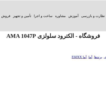
نظارت و بازرسی
آموزش
مشاوره
ساخت و اجرا
تأمین و تجهیز
فروش ع
فروشگاه - الکترود سلولزی AMA 1047P
ی
,
برندها
,
آما
,
آما E60XX