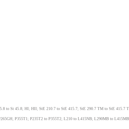
St 35.8 to St 45.8; HI; HII; StE 210.7 to StE 415.7; StE 290.7 TM to StE 415.
 P265GH; P355T1; P235T2 to P355T2; L210 to L415NB; L290MB to L415M