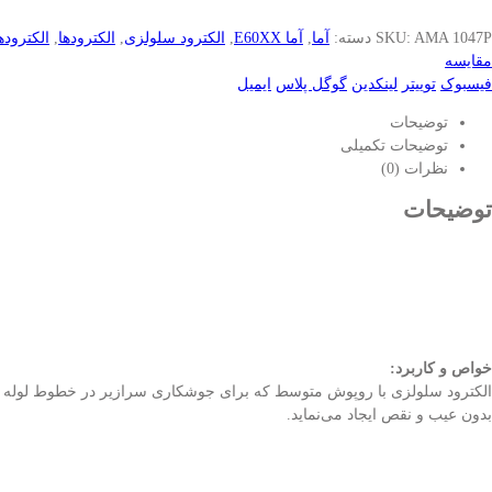
AMA 1047P
SKU:
دسته:
آما
,
آما E60XX
,
الکترود سلولزی
,
الکترودها
,
الکترود‌های 
مقایسه
فیسبوک
توییتر
لینکدین
گوگل پلاس
ایمیل
توضیحات
توضیحات تکمیلی
نظرات (0)
توضیحات
خواص و کاربرد:
الکترود سلولزی با روپوش متوسط که برای جوشکاری سرازیر در خطوط لوله و تا
بدون عیب و نقص ایجاد می‌نماید.