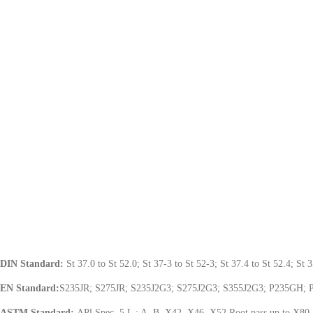
DIN Standard:
St 37.0 to St 52.0; St 37-3 to St 52-3; St 37.4 to St 52.4; 
EN Standard:
S235JR; S275JR; S235J2G3; S275J2G3; S355J2G3; P235GH;
ASTM Standard:
APl Spec. 5 L : A, B, X42, X46, X52 Root pass up to X80