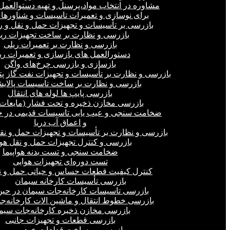
مشاوره در انتخاب مواد،پرسنل و تهیه دستوالعمل‌
برای نوسازی و تعمیرات تاسیسات و شناورهای
بازرسی بر تأسیسات و تجهیزات حمل و نقل و ر
بازرسی و نظارت بر ساخت تجهیزات ری
بازرسی و نظارت بر تعمیرات ریلی
دستورالعمل های بازسازی و تعمیرات ری
بازسازی و بازرسی چرخ‌های واگن
بازرسی و نظارت بر تأسیسات و تجهیزات نفت گاز پ
بازرسی و نظارت بر ساخت تاسیسات پالای
بازرسی پایپ ها لوله های انتقال
بازرسی مخازن ذخیره و تحت فشار (مایعات،
ضخامت سنجی و عیب یابی تاسیسات قدیمی در خ
و اعماق آب دریا
بازرسی و نظارت بر تأسیسات و تجهیزات حمل و نق
بازرسی و کنترل تجهیزات حمل و نقل هو
ضخامت سنجی و تست بدنه هواپیما
تست دوره‌ای تجهیزات هوایی
کنترل کیفیت قطعات حساس و حیاتی حمل و ن
بازرسی تأسیسات کارخانه سیمان
بازرسی تاسیسات کارخانه‌جات سیمان در ح
بازرسی خطوط انتقال و ماشین الات کارخانه‌ج
بازرسی مخازن ذخیره کارخانه‌جات سیم
بازرسی قطعات و تجهیزات جانبی
بازرسی بر ساخت قطعات خودرو