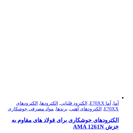
آما
,
آما E70XX
,
الکترود قلیایی
,
الکترودها
,
الکترود‌های
E70XX
,
الکترود‌های آهنی
,
برندها
,
مواد مصرفی جوشکاری
الکترودهای جوشکاری برای فولاد های مقاوم به
خزش AMA 1261N