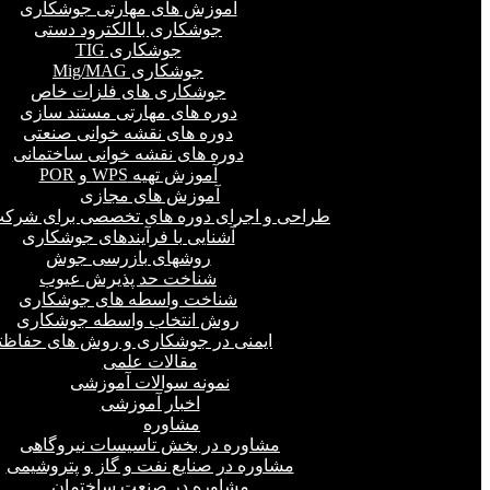
آموزش های مهارتی جوشکاری
جوشکاری با الکترود دستی
جوشکاری TIG
جوشکاری Mig/MAG
جوشکاری های فلزات خاص
دوره های مهارتی مستند سازی
دوره های نقشه خوانی صنعتی
دوره های نقشه خوانی ساختمانی
آموزش تهیه WPS و POR
آموزش های مجازی
طراحی و اجرای دوره های تخصصی برای شرکت
آشنایی با فرآیندهای جوشکاری
روشهای بازرسی جوش
شناخت حد پذیرش عیوب
شناخت واسطه های جوشکاری
روش انتخاب واسطه جوشکاری
ایمنی در جوشکاری و روش های حفاظت
مقالات علمی
نمونه سوالات آموزشی
اخبار آموزشی
مشاوره
مشاوره در بخش تاسیسات نیروگاهی
مشاوره در صنایع نفت و گاز و پتروشیمی
مشاوره در صنعت ساختمان