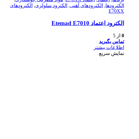
الکترودها
,
الکترود‌های آهنی
,
الکترود سلولزی
,
الکترود‌های
E70XX
الكترود اعتماد Etemad E7010
0
از 5
تماس بگیرید
اطلاعات بیشتر
نمایش سریع