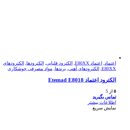
اعتماد
,
اعتماد E80XX
,
الکترود قلیایی
,
الکترودها
,
الکترود‌های
E80XX
,
الکترود‌های آهنی
,
برندها
,
مواد مصرفی جوشکاری
الكترود اعتماد Etemad E8018
0
از 5
تماس بگیرید
اطلاعات بیشتر
نمایش سریع