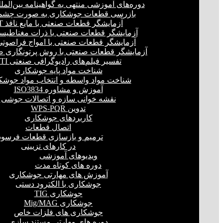
دوره‌های آموزشی منتهی به گواهینامه بین‌المل
بازرسی قطعات جوشکاری به صورت چشمی
آزمایشگر قطعات صنعتی با مایع نافذ PT
آزمایشگر قطعات صنعتی با ذرات مغناطیسی 
آزمایشگر قطعات صنعتی با امواج فراصوتی(UT
آزمایشگر قطعات صنعتی با روش پرتونگاری صنع
تفسیر فیلم‌های رادیوگرافی صنعتی RTI
شناخت مواد پایه جوشکاری
شناخت مواد واسطه و انتخاب مواد جوشک
آموزش و مشاوره ISO3834
نقشه خوانی سازه و اتصالات جوشی
تدوین WPS-PQR
کاربردهای جوشکاری
اتصال قطعات
ترمیم و بازسازی قطعات فرسود
در کارهای تزیینی
ویدیوهای آموزشی
دوره های کوتاه مدت
آموزش های مهارتی جوشکاری
جوشکاری با الکترود دستی
جوشکاری TIG
جوشکاری Mig/MAG
جوشکاری های فلزات خاص
دوره های مهارتی مستند سازی