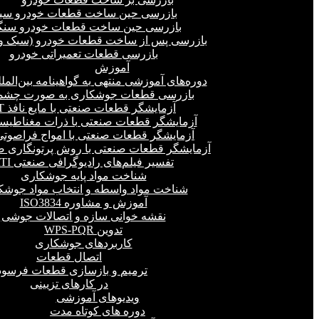
بازرسی حین ساخت قطعات خودرو سب
بازرسی حین ساخت قطعات خودرو سنگ
بازرسی پس از ساخت قطعات خودرو (سبک و 
بازرسی قطعات تعمیراتی خودرو
آموزش
دوره‌های آموزشی منتهی به گواهینامه بین‌المل
بازرسی قطعات جوشکاری به صورت چشمی
آزمایشگر قطعات صنعتی با مایع نافذ PT
آزمایشگر قطعات صنعتی با ذرات مغناطیسی 
آزمایشگر قطعات صنعتی با امواج فراصوتی(UT
آزمایشگر قطعات صنعتی با روش پرتونگاری صنع
تفسیر فیلم‌های رادیوگرافی صنعتی RTI
شناخت مواد پایه جوشکاری
شناخت مواد واسطه و انتخاب مواد جوشک
آموزش و مشاوره ISO3834
نقشه خوانی سازه و اتصالات جوشی
تدوین WPS-PQR
کاربردهای جوشکاری
اتصال قطعات
ترمیم و بازسازی قطعات فرسود
در کارهای تزیینی
ویدیوهای آموزشی
دوره های کوتاه مدت