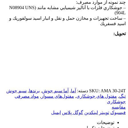
چند نمونه از موارد مصرف:
– جوشكاري فلزات با آناليز شيميايي مشابه مانند (N08904 UNS
(904L
– ساخت تجهيزات و مخازن حمل و نقل و انبار اسيد سولفوريك و
اسيد فسفريك
تحویل:
AMA 30-24T
SKU:
دسته:
آما
,
آما سیم جوش
,
برندها
,
سیم جوش
تیگ
,
مفتول های جوشکاری
,
مفتول‌های مسوار
,
مواد مصرفی
جوشکاری
مقایسه
فیسبوک
توییتر
لینکدین
گوگل پلاس
ایمیل
توضیحات
توضیحات تکمیلی