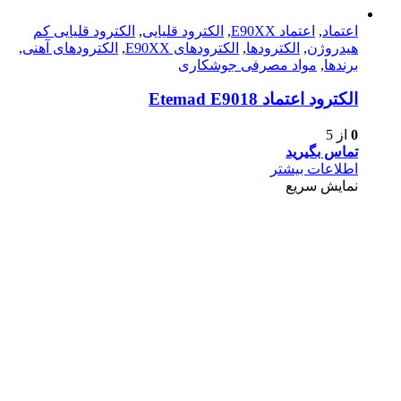
اعتماد
,
اعتماد E90XX
,
الکترود قلیایی
,
الکترود قلیایی کم
هیدروژن
,
الکترودها
,
الکترود‌های E90XX
,
الکترود‌های آهنی
,
برندها
,
مواد مصرفی جوشکاری
الكترود اعتماد Etemad E9018
0
از 5
تماس بگیرید
اطلاعات بیشتر
نمایش سریع