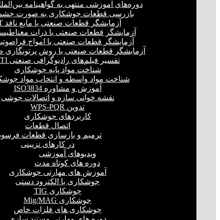
دوره‌های آموزشی منتهی به گواهینامه بین‌المل
بازرسی قطعات جوشکاری به صورت چشمی
آزمایشگر قطعات صنعتی با مایع نافذ PT
آزمایشگر قطعات صنعتی با ذرات مغناطیسی 
آزمایشگر قطعات صنعتی با امواج فراصوتی(UT
آزمایشگر قطعات صنعتی با روش پرتونگاری صنع
تفسیر فیلم‌های رادیوگرافی صنعتی RTI
شناخت مواد پایه جوشکاری
شناخت مواد واسطه و انتخاب مواد جوشک
آموزش و مشاوره ISO3834
نقشه خوانی سازه و اتصالات جوشی
تدوین WPS-PQR
کاربردهای جوشکاری
اتصال قطعات
ترمیم و بازسازی قطعات فرسود
در کارهای تزیینی
ویدیوهای آموزشی
دوره های کوتاه مدت
آموزش های مهارتی جوشکاری
جوشکاری با الکترود دستی
جوشکاری TIG
جوشکاری Mig/MAG
جوشکاری های فلزات خاص
دوره های مهارتی مستند سازی