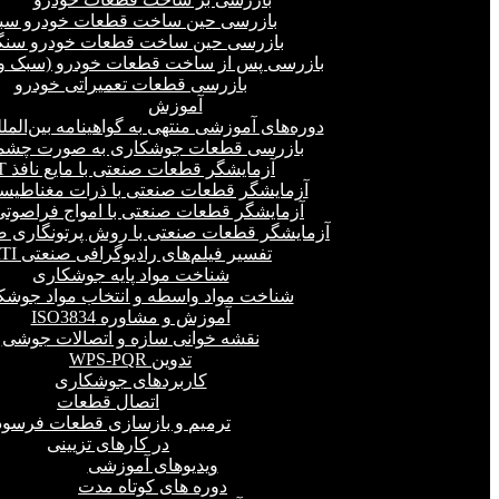
بازرسی حین ساخت قطعات خودرو سب
بازرسی حین ساخت قطعات خودرو سنگ
بازرسی پس از ساخت قطعات خودرو (سبک و 
بازرسی قطعات تعمیراتی خودرو
آموزش
دوره‌های آموزشی منتهی به گواهینامه بین‌المل
بازرسی قطعات جوشکاری به صورت چشمی
آزمایشگر قطعات صنعتی با مایع نافذ PT
آزمایشگر قطعات صنعتی با ذرات مغناطیسی 
آزمایشگر قطعات صنعتی با امواج فراصوتی(UT
آزمایشگر قطعات صنعتی با روش پرتونگاری صنع
تفسیر فیلم‌های رادیوگرافی صنعتی RTI
شناخت مواد پایه جوشکاری
شناخت مواد واسطه و انتخاب مواد جوشک
آموزش و مشاوره ISO3834
نقشه خوانی سازه و اتصالات جوشی
تدوین WPS-PQR
کاربردهای جوشکاری
اتصال قطعات
ترمیم و بازسازی قطعات فرسود
در کارهای تزیینی
ویدیوهای آموزشی
دوره های کوتاه مدت