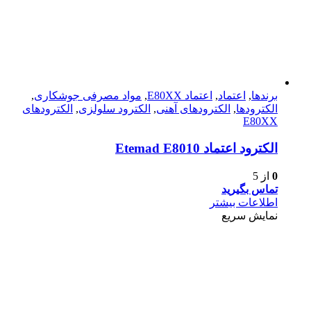
برندها
,
اعتماد
,
اعتماد E80XX
,
مواد مصرفی جوشکاری
,
الکترودها
,
الکترود‌های آهنی
,
الکترود سلولزی
,
الکترود‌های
E80XX
الكترود اعتماد Etemad E8010
0
از 5
تماس بگیرید
اطلاعات بیشتر
نمایش سریع