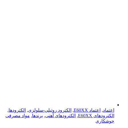
اعتماد
,
اعتماد E60XX
,
الکترود روتیلی-سلولزی
,
الکترودها
,
الکترود‌های E60XX
,
الکترود‌های آهنی
,
برندها
,
مواد مصرفی
جوشکاری