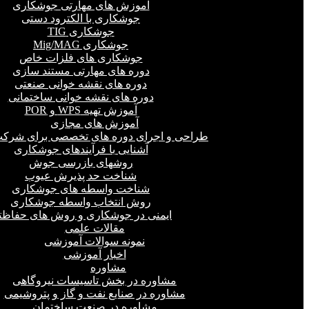
آموزش های مهارتی جوشکاری
جوشکاری با الکترود دستی
جوشکاری TIG
جوشکاری Mig/MAG
جوشکاری های فلزات خاص
دوره های مهارتی مستند سازی
دوره های نقشه خوانی صنعتی
دوره های نقشه خوانی ساختمانی
آموزش تهیه WPS و POR
آموزش های مجازی
طراحی و اجرای دوره های تخصصی برای شرکت
آشنایی با فرآیندهای جوشکاری
روشهای بازرسی جوش
شناخت حد پذیرش عیوب
شناخت واسطه های جوشکاری
روش انتخاب واسطه جوشکاری
ایمنی در جوشکاری و روش های حفاظت
مقالات علمی
نمونه سوالات آموزشی
اخبار آموزشی
مشاوره
مشاوره در بخش تاسیسات نیروگاهی
مشاوره در صنایع نفت و گاز و پتروشیمی
مشاوره در صنعت ساختمان