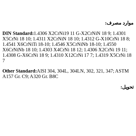
موار
د مصرف:
DIN Standard:
1.4306 X2CrNi19 11 G-X2CrNiN 18 9; 1.4301
X5CrNi 18 10; 1.4311 X2CrNiN 18 10; 1.4312 G-X10CrNi 18 8;
1.4541 X6CrNiTi 18-10; 1.4546 X5CrNiNb 18-10; 1.4550
X6CrNiNb 18 10; 1.4303 X4CrNi 18 12; 1.4306 X2CrNi 19 11;
1.4308 G-X6CrNi 18 9; 1.4310 X12CrNi 17 7; 1.4319 X5CrNi 18
7
Other Standard:
AISI 304, 304L, 304LN, 302, 321, 347; ASTM
A157 Gr. C9; A320 Gr. B8C
تحویل: