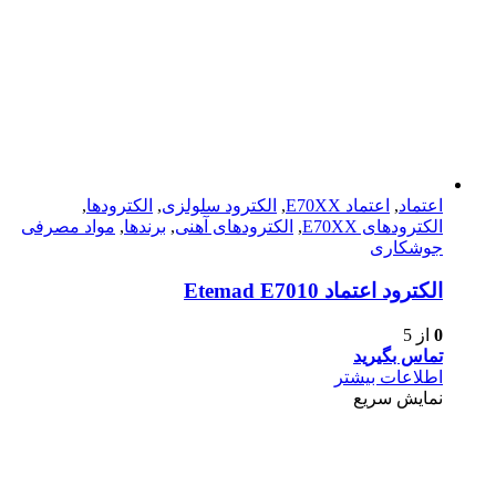
اعتماد
,
اعتماد E70XX
,
الکترود سلولزی
,
الکترودها
,
الکترود‌های E70XX
,
الکترود‌های آهنی
,
برندها
,
مواد مصرفی
جوشکاری
الكترود اعتماد Etemad E7010
0
از 5
تماس بگیرید
اطلاعات بیشتر
نمایش سریع