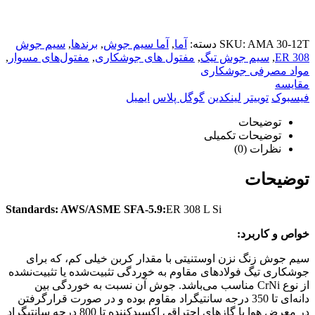
AMA 30-12T
SKU:
دسته:
آما
,
آما سیم جوش
,
برندها
,
سیم جوش
ER 308
,
سیم جوش تیگ
,
مفتول های جوشکاری
,
مفتول‌های مسوار
,
مواد مصرفی جوشکاری
مقایسه
فیسبوک
توییتر
لینکدین
گوگل پلاس
ایمیل
توضیحات
توضیحات تکمیلی
نظرات (0)
توضیحات
Standards: AWS/ASME SFA-5.9:
ER 308 L Si
خواص و کاربرد:
سیم جوش زنگ ‌نزن اوستنیتی با مقدار کربن خیلی کم، که برای
جوشکاری تیگ فولادهای مقاوم به خوردگی تثبیت‌شده یا تثبیت‌نشده
از نوع CrNi مناسب می‌باشد. جوش آن نسبت به خوردگی بین
‌دانه‌ای تا 350 درجه ‌سانتیگراد مقاوم بوده و در صورت قرارگرفتن
در معرض هوا یا گازهای احتراقی اکسیدکننده تا 800 درجه ‌سانتیگراد