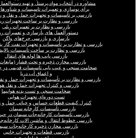
مشاوره در انتخاب مواد،پرسنل و تهیه دستوالعمل‌
برای نوسازی و تعمیرات تاسیسات و شناورهای
بازرسی بر تأسیسات و تجهیزات حمل و نقل و ر
بازرسی و نظارت بر ساخت تجهیزات ری
بازرسی و نظارت بر تعمیرات ریلی
دستورالعمل های بازسازی و تعمیرات ری
بازسازی و بازرسی چرخ‌های واگن
بازرسی و نظارت بر تأسیسات و تجهیزات نفت گاز پ
بازرسی و نظارت بر ساخت تاسیسات پالای
بازرسی پایپ ها لوله های انتقال
بازرسی مخازن ذخیره و تحت فشار (مایعات،
ضخامت سنجی و عیب یابی تاسیسات قدیمی در خ
و اعماق آب دریا
بازرسی و نظارت بر تأسیسات و تجهیزات حمل و نق
بازرسی و کنترل تجهیزات حمل و نقل هو
ضخامت سنجی و تست بدنه هواپیما
تست دوره‌ای تجهیزات هوایی
کنترل کیفیت قطعات حساس و حیاتی حمل و ن
بازرسی تأسیسات کارخانه سیمان
بازرسی تاسیسات کارخانه‌جات سیمان در ح
بازرسی خطوط انتقال و ماشین الات کارخانه‌ج
بازرسی مخازن ذخیره کارخانه‌جات سیم
بازرسی قطعات و تجهیزات جانبی
بازرسی بر ساخت قطعات خودرو