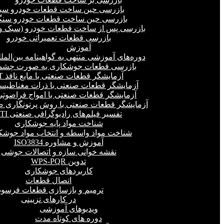
بازرسی حین ساخت قطعات خودرو سب
بازرسی حین ساخت قطعات خودرو سنگ
بازرسی پس از ساخت قطعات خودرو (سبک و 
بازرسی قطعات تعمیراتی خودرو
آموزش
دوره‌های آموزشی منتهی به گواهینامه بین‌المل
بازرسی قطعات جوشکاری به صورت چشمی
آزمایشگر قطعات صنعتی با مایع نافذ PT
آزمایشگر قطعات صنعتی با ذرات مغناطیسی 
آزمایشگر قطعات صنعتی با امواج فراصوتی(UT
آزمایشگر قطعات صنعتی با روش پرتونگاری صنع
تفسیر فیلم‌های رادیوگرافی صنعتی RTI
شناخت مواد پایه جوشکاری
شناخت مواد واسطه و انتخاب مواد جوشک
آموزش و مشاوره ISO3834
نقشه خوانی سازه و اتصالات جوشی
تدوین WPS-PQR
کاربردهای جوشکاری
اتصال قطعات
ترمیم و بازسازی قطعات فرسود
در کارهای تزیینی
ویدیوهای آموزشی
دوره های کوتاه مدت