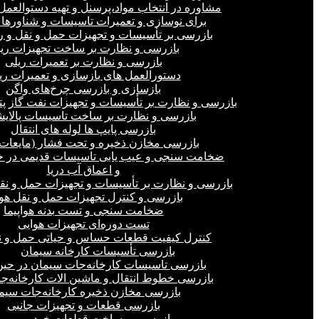
مشاوره در انتخاب مواد،پرسنل و تهیه دستوالعمل‌
برای نوسازی و تعمیرات تاسیسات و شناورهای
بازرسی بر تأسیسات و تجهیزات حمل و نقل و ر
بازرسی و نظارت بر ساخت تجهیزات ری
بازرسی و نظارت بر تعمیرات ریلی
دستورالعمل های بازسازی و تعمیرات ری
بازسازی و بازرسی چرخ‌های واگن
بازرسی و نظارت بر تأسیسات و تجهیزات نفت گاز پ
بازرسی و نظارت بر ساخت تاسیسات پالای
بازرسی پایپ ها لوله های انتقال
بازرسی مخازن ذخیره و تحت فشار (مایعات،
ضخامت سنجی و عیب یابی تاسیسات قدیمی در خ
و اعماق آب دریا
بازرسی و نظارت بر تأسیسات و تجهیزات حمل و نق
بازرسی و کنترل تجهیزات حمل و نقل هو
ضخامت سنجی و تست بدنه هواپیما
تست دوره‌ای تجهیزات هوایی
کنترل کیفیت قطعات حساس و حیاتی حمل و ن
بازرسی تأسیسات کارخانه سیمان
بازرسی تاسیسات کارخانه‌جات سیمان در ح
بازرسی خطوط انتقال و ماشین الات کارخانه‌ج
بازرسی مخازن ذخیره کارخانه‌جات سیم
بازرسی قطعات و تجهیزات جانبی
بازرسی بر ساخت قطعات خودرو