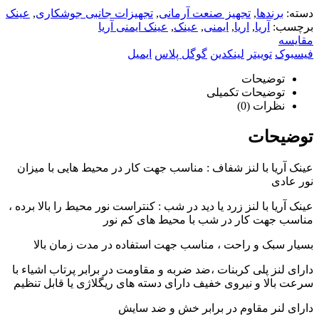
دسته:
برندها
,
تجهیز صنعت آرمانی
,
تجهیزات جانبی جوشکاری
,
عینک
برچسب:
آریا
,
اریا
,
ایمنی
,
عینک
,
عینک ایمنی آریا
مقایسه
فیسبوک
توییتر
لینکدین
گوگل پلاس
ایمیل
توضیحات
توضیحات تکمیلی
نظرات (0)
توضیحات
عینک آریا با لنز شفاف : مناسب جهت کار در محیط هایی با میزان
نور عادی
عینک آریا با لنز زرد یا دید در شب : کنتراست نور محیط را بالا برده ،
مناسب جهت کار در شب با محیط های کم نور
بسیار سبک و راحت ، مناسب جهت استفاده در مدت زمان بالا
دارای لنز پلی کربنات ،ضد ضربه و مقاومت در برابر پرتاب اشیاء با
سرعت بالا و نیروی خفیف دارای دسته های ریگلاژی یا قابل تنظیم
دارای لنر مقاوم در برابر خش و ضد سایش