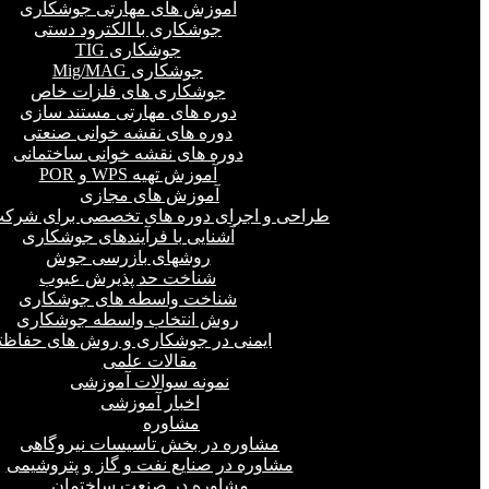
آموزش های مهارتی جوشکاری
جوشکاری با الکترود دستی
جوشکاری TIG
جوشکاری Mig/MAG
جوشکاری های فلزات خاص
دوره های مهارتی مستند سازی
دوره های نقشه خوانی صنعتی
دوره های نقشه خوانی ساختمانی
آموزش تهیه WPS و POR
آموزش های مجازی
طراحی و اجرای دوره های تخصصی برای شرکت
آشنایی با فرآیندهای جوشکاری
روشهای بازرسی جوش
شناخت حد پذیرش عیوب
شناخت واسطه های جوشکاری
روش انتخاب واسطه جوشکاری
ایمنی در جوشکاری و روش های حفاظت
مقالات علمی
نمونه سوالات آموزشی
اخبار آموزشی
مشاوره
مشاوره در بخش تاسیسات نیروگاهی
مشاوره در صنایع نفت و گاز و پتروشیمی
مشاوره در صنعت ساختمان