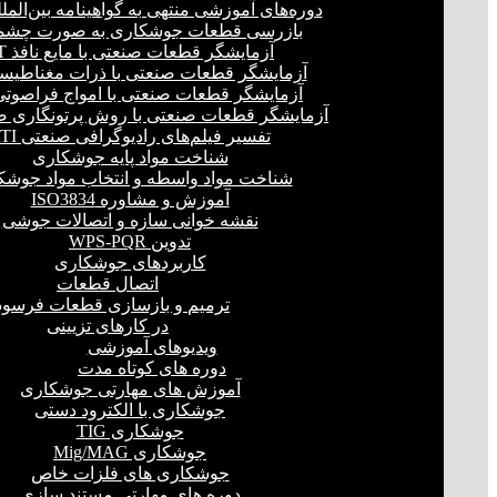
دوره‌های آموزشی منتهی به گواهینامه بین‌المل
بازرسی قطعات جوشکاری به صورت چشمی
آزمایشگر قطعات صنعتی با مایع نافذ PT
آزمایشگر قطعات صنعتی با ذرات مغناطیسی 
آزمایشگر قطعات صنعتی با امواج فراصوتی(UT
آزمایشگر قطعات صنعتی با روش پرتونگاری صنع
تفسیر فیلم‌های رادیوگرافی صنعتی RTI
شناخت مواد پایه جوشکاری
شناخت مواد واسطه و انتخاب مواد جوشک
آموزش و مشاوره ISO3834
نقشه خوانی سازه و اتصالات جوشی
تدوین WPS-PQR
کاربردهای جوشکاری
اتصال قطعات
ترمیم و بازسازی قطعات فرسود
در کارهای تزیینی
ویدیوهای آموزشی
دوره های کوتاه مدت
آموزش های مهارتی جوشکاری
جوشکاری با الکترود دستی
جوشکاری TIG
جوشکاری Mig/MAG
جوشکاری های فلزات خاص
دوره های مهارتی مستند سازی