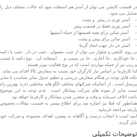
در قسمت کاپشن می توان از آستر هم استفاده نمود که حالات مختلف ذیل را
شامل می شود :
– آستر توری در پیش و پشت
– آستر توری فقط در قسمت پیش
– آستر ساتن برای همه قسمتها از جمله آستینها
– آستر ساتن برای پیش و پشت
– آستر خز دار جهت ایجاد گرما
بر روی کاپشن و شلوار می توان از جیب معمولی , جیب در دار , جیب با دکمه
, جا خودکاری , جا آچاری , جا بی سیمی و … استفاده کرد . نوع دکمه یا چسب
و زیپ نیز از جمله مواردی است که در نوع فعالیت موثر هستند .
لذا کارفرما بر اساس نیاز کارگران خود نسبت به سفارش کالا اقدام می نماید .
نکته قابل توجه در هنگام سفارش بررسی و تنظیم جدول سایز متناسب با سایز
پرسنل است , از آنجاییکه شرکتهای مختلف الگو های مختلفی دارند بهترین راه
تست سایز از نمونه های شرکت پیمانکار است . عدم توجه به این موضوع
باعث اتلاف سرمایه و وقت و متضرر شدن پیمانکار و کارفرما خواهد بود .
همانطور که قبلا نیز اشاره شد برای اطلاع بیشتر به قسمت مقالات بخصوص
پارچه مراجعه فرمایید .
امید است با انتخاب درست و آگاهانه به پیشبرد اهداف مجموعه و شرکت خود
نایل گردید.
توضیحات تکمیلی