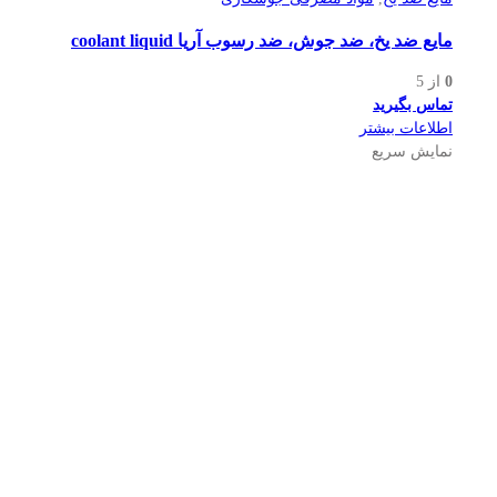
مایع ضد یخ، ضد جوش، ضد رسوب آریا coolant liquid
0
از 5
تماس بگیرید
اطلاعات بیشتر
نمایش سریع