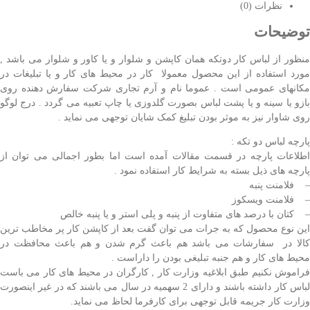
نظرات (0)
توضیحات
منظور از لباس کار دوتکه همان کاپشن و شلوار و یا کاور و شلوار می باشد ,
مورد استفاده از این محصول معمولا کار در محیط های کار و یا تبلیغات در
مکانهای عمومی است . عموما نام و آرم تجاری شرکت سفارش دهنده روی
بازو یا سینه و یا پشت لباس بصورت گلدوزی یا چاپ تعبیه می گردد . درج لوگو
روی شاوار نیز به موثر بودن تبلیغ کمک شایان توجهی می نماید .
پارچه لباس دو تکه :
اطلاعات پارچه در قسمت مقالات آمده است اما بطور اجمالی می توان از
پارچه های ذیل بسته به شرایط کار استفاده نمود .
– فلامنت پنبه
– فلامنت ویسکوز
– کتان با درصد های متفاوت از پنبه و پلی استر و یا پنبه خالص
این نوع محصول که به جرات می توان گفت بعد از کاپشن کار پر مخاطب ترین
کالا در سفارشات می باشد هم باعث گرم شدن و هم باعث محافظت در
محیط های کار و هم جنبه تبلیغی بودن را داراست .
فراموش نکنیم طبق ابلاغیه وزارت کار , کارگران در محیط های کار می باست
لباس کار داشته باشند و دارای 2 سهمیه در سال می باشند که در غیر اینصورت
وزارت کار جریمه قابل توجهی برای کارفرما لحاظ می نماید.