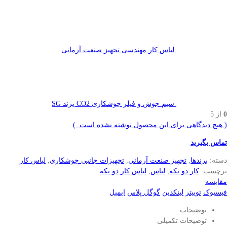
لباس کار مهندسی تجهیز صنعت آرمانی
سیم جوش و فیلر جوشکاری CO2 برند SG
0
از 5
( هیچ دیدگاهی برای این محصول نوشته نشده است. )
تماس بگیرید
دسته:
برندها
,
تجهیز صنعت آرمانی
,
تجهیزات جانبی جوشکاری
,
لباس کار
برچسب:
کار دو تکه
,
لباس
,
لباس کار دو تکه
مقایسه
فیسبوک
توییتر
لینکدین
گوگل پلاس
ایمیل
توضیحات
توضیحات تکمیلی