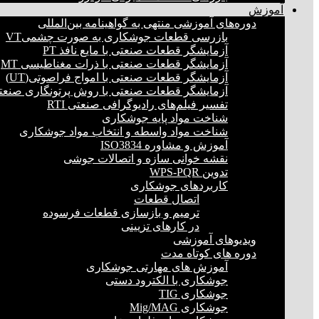
آموزش
دوره‌های آموزشی منتهی به گواهینامه بین‌المللی
بازرسی قطعات جوشکاری به صورت چشمیVT
آزمایشگر قطعات صنعتی با مایع نافذ PT
آزمایشگر قطعات صنعتی با ذرات مغناطیسی MT
آزمایشگر قطعات صنعتی با امواج فراصوتی(UT)
آزمایشگر قطعات صنعتی با روش پرتونگاری صنعتی 
تفسیر فیلم‌های رادیوگرافی صنعتی RTI
شناخت مواد پایه جوشکاری
شناخت مواد واسطه و انتخاب مواد جوشکاری
آموزش و مشاوره ISO3834
نقشه خوانی سازه و اتصالات جوشی
تدوین WPS-PQR
کاربردهای جوشکاری
اتصال قطعات
ترمیم و بازسازی قطعات فرسوده
در کارهای تزیینی
ویدیوهای آموزشی
دوره های کوتاه مدت
آموزش های مهارتی جوشکاری
جوشکاری با الکترود دستی
جوشکاری TIG
جوشکاری Mig/MAG