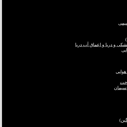
شیمی
ی و دریا و اعماق آب دریا
یی
هوایی
اخت
 سیمان
ین)