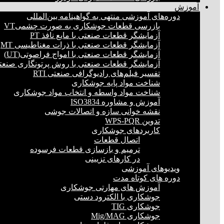
آموزش
دوره‌های آموزشی منتهی به گواهینامه بین‌المللی
بازرسی قطعات جوشکاری به صورت چشمیVT
آزمایشگر قطعات صنعتی با مایع نافذ PT
آزمایشگر قطعات صنعتی با ذرات مغناطیسی MT
آزمایشگر قطعات صنعتی با امواج فراصوتی(UT)
آزمایشگر قطعات صنعتی با روش پرتونگاری صنعتی 
تفسیر فیلم‌های رادیوگرافی صنعتی RTI
شناخت مواد پایه جوشکاری
شناخت مواد واسطه و انتخاب مواد جوشکاری
آموزش و مشاوره ISO3834
نقشه خوانی سازه و اتصالات جوشی
تدوین WPS-PQR
کاربردهای جوشکاری
اتصال قطعات
ترمیم و بازسازی قطعات فرسوده
در کارهای تزیینی
ویدیوهای آموزشی
دوره های کوتاه مدت
آموزش های مهارتی جوشکاری
جوشکاری با الکترود دستی
جوشکاری TIG
جوشکاری Mig/MAG