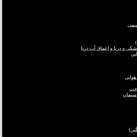
شیمی
ی و دریا و اعماق آب دریا
یی
هوایی
اخت
 سیمان
ین)