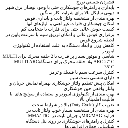
فشردن شستي تورچ
پایداری پارامترهای جوشکاری حتی با وجود نوسان برق شهر
دیوتی سایکل بالا برای شرایط کار سنگین
بهره مندی از مشخصه ولتاژ ثابت و پایداری قوس
امکان جوشکاری فلزات غیر آهنی و آلیاژهای آنها
کیفیت جوش عالی حتی برای فلزات با ضخامت کم
برقراری قوس عالی و امکان تزریق سیم با سرعت پایین در
لحظه شروع قوس
کاهش وزن و ابعاد دستگاه به علت استفاده از تکنولوژی
اینورتر
شاسي و موتور بسيار پر قدرت با
2
حلقه محرك برای
MULTI
ARC 271C
و
4
حلقه محرک برای دستگاه
MULTI ARC
351C
كنترل سرعت سيم با فيدبك و ترمز
دارای شستی تست سيم
امکان پیش تنظیم ولتاژ جوشکاری بهمراه نمایش جریان و
ولتاژ واقعی حین جوشکاری
بهره مندی از تکنولوژی اینورتر و استفاده از سوئیچ های با
قابلیت اطمینان بالا
ضریب کار
(Duty Cycle)
بالا در شرایط سخت
بهره مندی از مشخصه بسیار خوب ولتاژ ثابت در
فرآیند
MIG/MAG
و جریان ثابت در
TIG
/
MMA
کنترل پارامترهای جوشکاری بر روی پنل دستگاه
شناسایی خطای افزایش ها