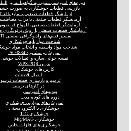
دوره‌های آموزشی منتهی به گواهینامه بین‌المل
بازرسی قطعات جوشکاری به صورت چشمی
آزمایشگر قطعات صنعتی با مایع نافذ PT
آزمایشگر قطعات صنعتی با ذرات مغناطیسی 
آزمایشگر قطعات صنعتی با امواج فراصوتی(UT
آزمایشگر قطعات صنعتی با روش پرتونگاری صنع
تفسیر فیلم‌های رادیوگرافی صنعتی RTI
شناخت مواد پایه جوشکاری
شناخت مواد واسطه و انتخاب مواد جوشک
آموزش و مشاوره ISO3834
نقشه خوانی سازه و اتصالات جوشی
تدوین WPS-PQR
کاربردهای جوشکاری
اتصال قطعات
ترمیم و بازسازی قطعات فرسود
در کارهای تزیینی
ویدیوهای آموزشی
دوره های کوتاه مدت
آموزش های مهارتی جوشکاری
جوشکاری با الکترود دستی
جوشکاری TIG
جوشکاری Mig/MAG
جوشکاری های فلزات خاص
دوره های مهارتی مستند سازی