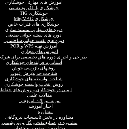
آموزش های مهارتی جوشکاری
جوشکاری با الکترود دستی
جوشکاری TIG
جوشکاری Mig/MAG
جوشکاری های فلزات خاص
دوره های مهارتی مستند سازی
دوره های نقشه خوانی صنعتی
دوره های نقشه خوانی ساختمانی
آموزش تهیه WPS و POR
آموزش های مجازی
طراحی و اجرای دوره های تخصصی برای شرکت
آشنایی با فرآیندهای جوشکاری
روشهای بازرسی جوش
شناخت حد پذیرش عیوب
شناخت واسطه های جوشکاری
روش انتخاب واسطه جوشکاری
ایمنی در جوشکاری و روش های حفاظت
مقالات علمی
نمونه سوالات آموزشی
اخبار آموزشی
مشاوره
مشاوره در بخش تاسیسات نیروگاهی
مشاوره در صنایع نفت و گاز و پتروشیمی
مشاوره در صنعت ساختمان