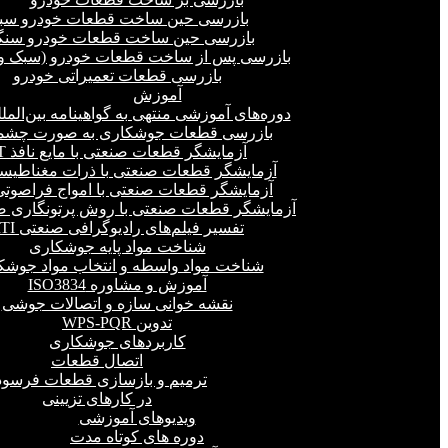
بازرسی حین ساخت قطعات خودرو سب
بازرسی حین ساخت قطعات خودرو سنگ
بازرسی پس از ساخت قطعات خودرو (سبک و 
بازرسی قطعات تعمیراتی خودرو
آموزش
دوره‌های آموزشی منتهی به گواهینامه بین‌المل
بازرسی قطعات جوشکاری به صورت چشمی
آزمایشگر قطعات صنعتی با مایع نافذ PT
آزمایشگر قطعات صنعتی با ذرات مغناطیسی 
آزمایشگر قطعات صنعتی با امواج فراصوتی(UT
آزمایشگر قطعات صنعتی با روش پرتونگاری صنع
تفسیر فیلم‌های رادیوگرافی صنعتی RTI
شناخت مواد پایه جوشکاری
شناخت مواد واسطه و انتخاب مواد جوشک
آموزش و مشاوره ISO3834
نقشه خوانی سازه و اتصالات جوشی
تدوین WPS-PQR
کاربردهای جوشکاری
اتصال قطعات
ترمیم و بازسازی قطعات فرسود
در کارهای تزیینی
ویدیوهای آموزشی
دوره های کوتاه مدت