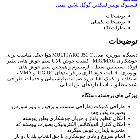
فیسبوک
توییتر
لینکدین
گوگل پلاس
ایمیل
توضیحات
توضیحات تکمیلی
نظرات (0)
توضیحات
دستگاه اینورتری مدل MULTI ARC 351 C هوا خنک. مناسب برای
جوشکاری MIG/MAG . کیفیت جوش بالا با سیم جوش هایی نظیر
فولاد، استینلس استیل، آلومینیوم و همچنین سیم جوش های
توپودری . قابلیت جوشکاری در فرآیندهای TIG DC و MMA با
استفاده از تکنیک Lift. دوره ضمانت با پشتیبانی و خدمات. طراحی
شده مطابق با استانداردهای بین المللی.
ويژگي های برجسته دستگاه
طراحی کمپکت (طراحی سیستم وایرفیدر و پاور سورس
بصورت یکپارچه
(
امکان تنظیم ولتاژ و جریان جوشکاری بطور پیوسته
امکان کنترل اندوکتانس الکترونیکی بصورت پیوسته که
منجربه پایداری قوس میگردد
انجام شروع و پايان جوشكاري با حق انتخاب يك يا دو بار