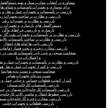
مشاوره در انتخاب مواد،پرسنل و تهیه دستوالعمل‌
برای نوسازی و تعمیرات تاسیسات و شناورهای
بازرسی بر تأسیسات و تجهیزات حمل و نقل و ر
بازرسی و نظارت بر ساخت تجهیزات ری
بازرسی و نظارت بر تعمیرات ریلی
دستورالعمل های بازسازی و تعمیرات ری
بازسازی و بازرسی چرخ‌های واگن
بازرسی و نظارت بر تأسیسات و تجهیزات نفت گاز پ
بازرسی و نظارت بر ساخت تاسیسات پالای
بازرسی پایپ ها لوله های انتقال
بازرسی مخازن ذخیره و تحت فشار (مایعات،
ضخامت سنجی و عیب یابی تاسیسات قدیمی در خ
و اعماق آب دریا
بازرسی و نظارت بر تأسیسات و تجهیزات حمل و نق
بازرسی و کنترل تجهیزات حمل و نقل هو
ضخامت سنجی و تست بدنه هواپیما
تست دوره‌ای تجهیزات هوایی
کنترل کیفیت قطعات حساس و حیاتی حمل و ن
بازرسی تأسیسات کارخانه سیمان
بازرسی تاسیسات کارخانه‌جات سیمان در ح
بازرسی خطوط انتقال و ماشین الات کارخانه‌ج
بازرسی مخازن ذخیره کارخانه‌جات سیم
بازرسی قطعات و تجهیزات جانبی
بازرسی بر ساخت قطعات خودرو