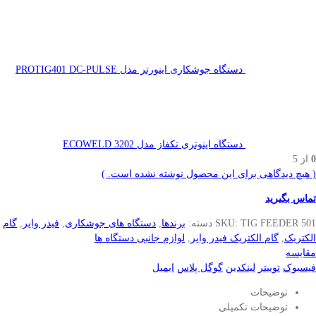
دستگاه جوشکاری اینورتر مدل PROTIG401 DC-PULSE
دستگاه اینوتری تکفاز مدل ECOWELD 3202
0
از 5
( هیچ دیدگاهی برای این محصول نوشته نشده است. )
تماس بگیرید
TIG FEEDER 501
SKU:
دسته:
برندها
,
دستگاه های جوشکاری
,
فیدر وایر
,
گام
الکتریک
,
گام الکتریک فیدر وایر
,
لوازم جانبی دستگاه ها
مقایسه
فیسبوک
توییتر
لینکدین
گوگل پلاس
ایمیل
توضیحات
توضیحات تکمیلی