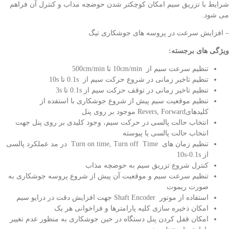
شرایط با تزریق سیم امکان کوچکتر شدن حوضچه مذاب و کنترل آن فراهم
می شود.
– افزایش سرعت در پروسه های جوشکاری تیگ
ویژگی های برجسته:
تنظیم سرعت سیم از 10cm/min تا 500cm/min
تنظیم تاخیر زمانی در شروع حرکت سیم از 0.1s تا 10s
تنظیم تاخیر زمانی در توقف حرکت سیم از 0.1s تا 3s
تنظیم موقعیت سیم پیش از شروع جوشکاری با استفده از
کلیدهایRevers, Forward موجود بر روی پنل
انتخاب حالت پالسی در حرکت سیم، وجود کلیدی بر روی پنل جهت
انتخاب حالت پالسی یا پیوسته
تنظیم زمان های Turn on time, Turn off Time در مد عملکرد پالسی
از 10s-0.1s
کنترل شروع تزریق سیم به حوضچه مذاب
تنظیم سرعت سیم و موقعیت آن پیش از شروع پروسه جوشکاری به
صورت ریموت
استفاده از موتور Shaft Encoder جهت افزایش دقت در درایو سیم
امکان ذخیره سازی کلیه پارامترها و فراخوانی هر یک
امکان قفل کردن پنل دستگاه در حین جوشکاری به منظور عدم تغییر