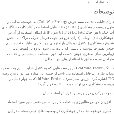
نظرات (0)
توضیحات
دارای قابلیت هدایت سیم جوش (Cold Wire Feeding) به حوضچه مذاب در
طول پروسه جوشکاری (TIG (AC/DC. قابل استفاده در کنار کلیه دستگاه های
آب خنک یا هوا خنک ACیا DC (با HF یا بدون HF). امکان استفاده از آن در
جوشکاری های اتومات (دارای خروجی جهت فرمان حرکت تراک به محض
شروع جوشکاری). کنترل دیجیتال پارامترهای جوشکاری. قابلیت تغذیه سیم
جوش بصورت پیوسته یا پالسی که باعث می شود علاوه بر کیفیت عالی
زیباترین نمای ظاهری جوش بدست آید. دوره ضمانت با پشتیبانی و خدمات.
طراحی شده مطابق با استانداردهای بین المللی
دستگاه Cold Wire Feeder در پروسه هایی که به کنترل هدایت سیم به حوضچه
مذاب نیاز دارند قابل استفاده می باشد از جمله این موارد می توان به پروسه
TIG اشاره کرد، تزریق سیم سرد یا Cold Wire Feeder، به چهار دلیل در
پروسه جوشکاری می تواند مورد استفاده قرار گیرد:
– جهت پرکردن درز جوش و افزایش استحکام آن
– افزودن خواص متالورژی به قطعه کار بر اساس جنس سیم مورد استفاده
– کنترل حوضچه مذاب در جوشکاری در وضعیت های خیلی سخت، در این