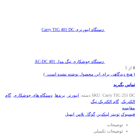
دستگاه اینورتری Carry TIG 401 DC
دستگاه جوشکاری تیگ مدل 401 AC-DC
0
از 5
( هیچ دیدگاهی برای این محصول نوشته نشده است. )
تماس بگیرید
Carry TIG 251 DC
SKU:
دسته:
اینورتر
,
برندها
,
دستگاه های جوشکاری
,
گام
الکتریک
,
گام الکتریک تیگ
مقایسه
فیسبوک
توییتر
لینکدین
گوگل پلاس
ایمیل
توضیحات
توضیحات تکمیلی