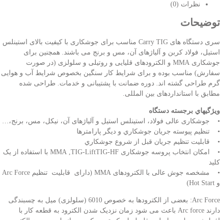
نظرات (0)
توضیحات
سری دستگاه های Carry TIG مناسب برای جوشکاری با کیفیت بالای استینلس
استیل، فولاد کربن و آلیاژهای آن، مس و برنج می باشند. همچنین برای
جوشکاری MMA و الکترودهای قلیایی و روتیلی و سلولزی (در صورت
سفارش) مناسب بوده و برای شرایط کار سنگین بخصوص شرایط آب و هوایی
گرم طراحی گشته اند. دوره ضمانت با پشتیبانی و خدمات. طراحی شده
مطابق با استانداردهای بین المللی.
ويژگيهاي برجسته دستگاه
• جوشکاری عالی فولاد، استینلس استیل و آلیاژهای آن، نیکل، مس، برنج،…
• تنظيم پيوسته جريان جوشكاري و دیگر پارامترها
• قابليت تنظيم جريان قبل از شروع جوشكاري
• امکان انتخاب پروسه جوشکاری MMA ,TIG-LiftTIG-HF با استفاده از یک
کلید
• مشخصه جوش عالی با الکترودهای MMA (دارای قابلیت تنظیم Arc Force
و Hot Start)
Arc Force: بعضی از الکترودها به خصوص 6010 (سلولزی) میل به چسبندگی
دارند
Arc force
باعث می شود زمان نزدیک شدن الکترود به قطعه کار با