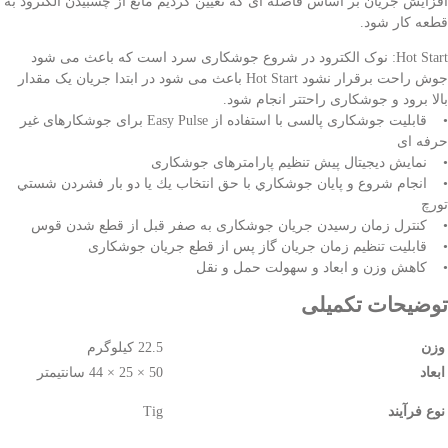
افزایش جریان بر اساس فاصله ای که تعیین کردیم مانع از چسبیدن الکترود به
قطعه کار شود
.
Hot Start: نوک الکترود در شروع جوشکاری سرد است که باعث می شود
جوش راحت برقرار نشود
Hot Start
باعث می شود در ابتدا جریان یک مقدار
بالا برود و جوشکاری راحتتر انجام شود
.
• قابلیت جوشکاری پالسی با استفاده از Easy Pulse برای جوشکارهای غیر
حرفه ای
• نمایش دیجیتال پیش تنظیم پارامترهای جوشکاری
• انجام شروع و پايان جوشكاري با حق انتخاب يك يا دو بار فشردن شستي
تورچ
• كنترل زمان رسيدن جريان جوشكاری به صفر قبل از قطع شدن قوس
• قابلیت تنظیم زمان جریان گاز پس از قطع جریان جوشکاری
• کاهش وزن و ابعاد و سهولت حمل و نقل
توضیحات تکمیلی
وزن
22.5 کیلوگرم
ابعاد
50 × 25 × 44 سانتیمتر
نوع فرآیند
Tig