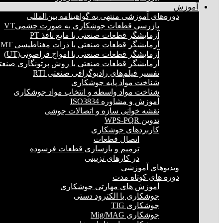
آموزش
دوره‌های آموزشی منتهی به گواهینامه بین‌المللی
بازرسی قطعات جوشکاری به صورت چشمیVT
آزمایشگر قطعات صنعتی با مایع نافذ PT
آزمایشگر قطعات صنعتی با ذرات مغناطیسی MT
آزمایشگر قطعات صنعتی با امواج فراصوتی(UT)
آزمایشگر قطعات صنعتی با روش پرتونگاری صنعتی 
تفسیر فیلم‌های رادیوگرافی صنعتی RTI
شناخت مواد پایه جوشکاری
شناخت مواد واسطه و انتخاب مواد جوشکاری
آموزش و مشاوره ISO3834
نقشه خوانی سازه و اتصالات جوشی
تدوین WPS-PQR
کاربردهای جوشکاری
اتصال قطعات
ترمیم و بازسازی قطعات فرسوده
در کارهای تزیینی
ویدیوهای آموزشی
دوره های کوتاه مدت
آموزش های مهارتی جوشکاری
جوشکاری با الکترود دستی
جوشکاری TIG
جوشکاری Mig/MAG