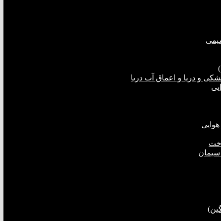
شیمی
ی و دریا و اعماق آب دریا
یی
هوایی
اخت
 سیمان
ین)